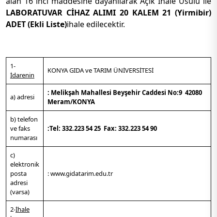
alan 16 ıncı maddesine dayanılarak Açık İhale Usulü ile
LABORATUVAR CİHAZ ALIMI 20 KALEM 21 (Yirmibir)
ADET (Ekli Liste)
ihale edilecektir.
1-
KONYA GIDA ve TARIM ÜNİVERSİTESİ
İdarenin
:
Melikşah Mahallesi Beyşehir Caddesi No:9 42080
a) adresi
Meram/KONYA
b) telefon
ve faks
:Tel:
332.223 54 25 Fax:
332.223 54 90
numarası
c)
elektronik
posta
: www.gidatarim.edu.tr
adresi
(varsa)
2-
İhale