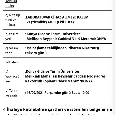
konusu
malın
a) Niteliği,
:
LABORATUVAR CİHAZ ALIMI 20 KALEM
türü ve
21 (Yirmibir) ADET (Ekli Liste)
miktarı
b) teslim
:
Konya Gıda ve Tarım Üniversitesi
yeri
Melikşah Beyşehir Caddesi No: 9 Meram/KONYA
c) teslim
:
İşe başlama tebliğinden itibaren 60 (altmış)
tarihi
takvim günü
3-
İhalenin
a)
:
Konya Gıda ve Tarım Üniversitesi
Yapılacağı
Melikşah Mahallesi Beyşehir Caddesi No: 9 adresi
yer
Rektörlük Toplantı Odası Meram/KONYA
b) Tarihi
:
16/09/2021 Perşembe günü Saat: 10:00
ve saati
4-
İhaleye katılabilme şartları ve istenilen belgeler ile