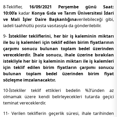
8-Teklifler,
16/09/2021 Perşembe günü Saat:
10:00’a
kadar
Konya Gıda ve Tarım Üniversitesi İdari
ve Mali İşler Daire Başkanlığına
verilebileceği gibi,
iadeli taahhütlü posta vasıtasıyla da gönderilebilir.
9-
İstekliler tekliflerini, her bir iş kaleminin miktarı
ile bu iş kalemleri için teklif edilen birim fiyatlarının
çarpımı sonucu bulunan toplam bedel üzerinden
vereceklerdir. İhale sonucu, ihale üzerine bırakılan
istekliyle her bir iş kaleminin miktarı ile iş kalemleri
için teklif edilen birim fiyatların çarpımı sonucu
bulunan toplam bedel üzerinden birim fiyat
sözleşme imzalanacaktır.
10-İstekliler teklif ettikleri bedelin %3’ünden az
olmamak üzere kendi belirleyecekleri tutarda geçici
teminat vereceklerdir.
11- Verilen tekliflerin geçerlik süresi, ihale tarihinden