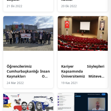
21 Eki 2022
20 Eki 2022
Öğrencilerimiz
Kariyer Söyleşileri
Cumhurbaşkanlığı İnsan
Kapsamında
Kaynakları Ofisi
Üniversitemiz Mütevelli
Koordinasyonunda
Heyeti Başkan Vekili
24 Mar 2022
19 Kas 2021
Düzenlenen Güney
Sayın Ali Konukseven
Kariyer Fuarına Katıldı
Öğrencilerimiz ile
Buluştu