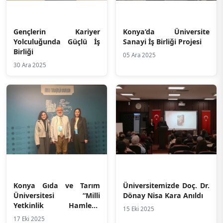
Gençlerin Kariyer
Konya’da Üniversite
Yolculuğunda Güçlü İş
Sanayi İş Birliği Projesi
Birliği
05 Ara 2025
30 Ara 2025
Konya Gıda ve Tarım
Üniversitemizde Doç. Dr.
Üniversitesi “Milli
Dönay Nisa Kara Anıldı
Yetkinlik Hamlesi”
15 Eki 2025
Programında Yerini Aldı
17 Eki 2025