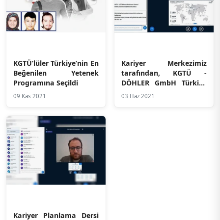
KGTÜ’lüler Türkiye’nin En
Kariyer Merkezimiz
Beğenilen Yetenek
tarafından, KGTÜ -
Programına Seçildi
DÖHLER GmbH Türkiye
İş Birliği Protokolü
09 Kas 2021
03 Haz 2021
Çerçevesinde, “Döhler
Global Tanıtımı ve İK
Uygulamaları” Başlıklı
Söyleşi Gerçekleştirildi
Kariyer Planlama Dersi