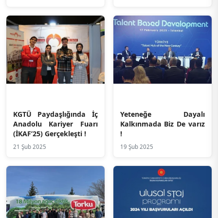
KGTÜ Paydaşlığında İç
Yeteneğe Dayalı
Anadolu Kariyer Fuarı
Kalkınmada Biz De varız
(İKAF’25) Gerçekleşti !
!
21 Şub 2025
19 Şub 2025