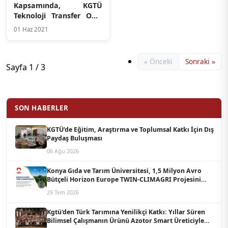
Kapsamında, KGTÜ
Teknoloji Transfer Ofisi
ve KGTÜ Kariyer Merkezi
01 Haz 2021
İş Birliğiyle “Girişimcilik
Deneyimleri ve KGTÜ
Teknoloji Transfer
« Önceki
Sonraki »
Ofisinin Öğrencimize
Sayfa 1 / 3
Destekleri” Başlıklı
Söyleşiler Gerçekleştirildi
SON HABERLER
KGTÜ’de Eğitim, Araştırma ve Toplumsal Katkı İçin Dış
Paydaş Buluşması
06 Ağu 2026
Konya Gıda ve Tarım Üniversitesi, 1,5 Milyon Avro
Bütçeli Horizon Europe TWIN-CLIMAGRI Projesini
Koordine Edecek
29 Tem 2026
Kgtü'den Türk Tarımına Yenilikçi Katkı: Yıllar Süren
Bilimsel Çalışmanın Ürünü Azotor Smart Üreticiyle