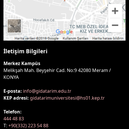
İletişim Bilgileri
Merkez Kampüs
Melikşah Mah. Beyşehir Cad. No:9 42080 Meram /
KONYA
E-posta:
info@gidatarim.edu.tr
KEP adresi:
gidatarimuniversitesi@hs01.kep.tr
Telefon:
444 48 83
T:
+90(332) 223 54 88