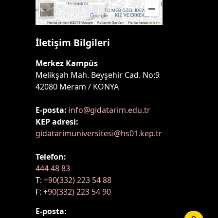
İletişim Bilgileri
Merkez Kampüs
Melikşah Mah. Beyşehir Cad. No:9
42080 Meram / KONYA
E-posta:
info@gidatarim.edu.tr
KEP adresi:
gidatarimuniversitesi@hs01.kep.tr
Telefon:
444 48 83
T:
+90(332) 223 54 88
F:
+90(332) 223 54 90
E-posta: