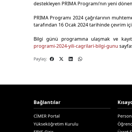
destekleyen PRIMA Programı’nın yeni dönem ç
PRIMA Programı 2024 çağrılarının muhtemel 
tarafından 16 Ocak 2024 tarihinde çevrim iç
Bilgi günü programına ulaşmak ve kayı
programi-2024-yili-cagrilari-bilgi-gunu
sayfas
Paylaş:
Bağlantılar
Kısayo
CİMER Portal
Person
Yükseköğretim Kurulu
Öğrenc
EBYS Giriş
Ücret 