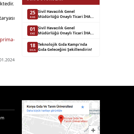
tedir.
Sivil Havacılık Genel
25
Müdürlüğü Onaylı Ticari İHA
taryası
KAS
(İnsansız Hava Aracı) Pilot
Eğitimleri
Sivil Havacılık Genel
01
Müdürlüğü Onaylı Ticari İHA
EKI
(İnsansız Hava Aracı) Pilot
/prima-
Eğitimleri
Teknolojik Gıda Kampı'nda
18
Gıda Geleceğini Şekillendirin!
OCA
01.2024
ım