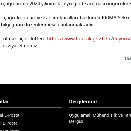
ağrılarının 2024 yılının ilk çeyreğinde açılması öngörülmek
çağrı konuları ve katılım kuralları hakkında PRIMA Sekre
i bilgi günü düzenlenmesi planlanmaktadır.
t olmak için lütfen
https://www.tubitak.gov.tr/tr/duyuru
ını ziyaret ediniz.
16.
llar
Dergilerimiz
el E-Posta
Uygulamalı Mühendislik ve Tar
Dergisi
i E-Posta
Sorgulama