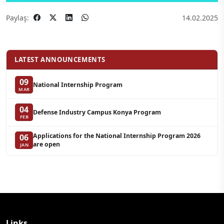
Paylaş:
14.02.2025
LATEST ANNOUNCEMENTS
09
National Internship Program
MAR
04
Defense Industry Campus Konya Program
FEB
Applications for the National Internship Program 2026
06
are open
JAN
Links