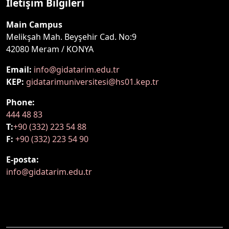
İletişim Bilgileri
Main Campus
Melikşah Mah. Beyşehir Cad. No:9
42080 Meram / KONYA
Email:
info@gidatarim.edu.tr
KEP:
gidatarimuniversitesi@hs01.kep.tr
Phone:
444 48 83
T:
+90 (332) 223 54 88
F:
+90 (332) 223 54 90
E-posta:
info@gidatarim.edu.tr