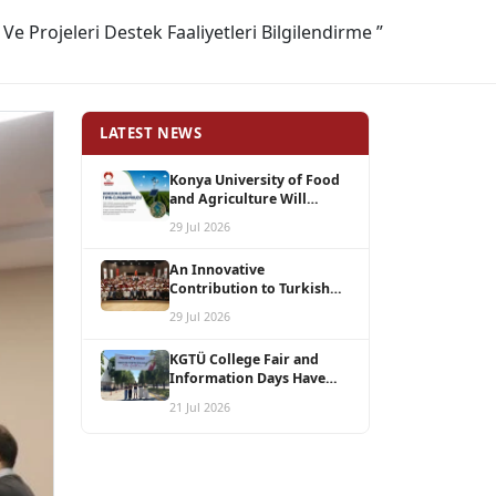
Ve Projeleri Destek Faaliyetleri Bilgilendirme ”
LATEST NEWS
Konya University of Food
and Agriculture Will
Coordinate the Horizon
29 Jul 2026
Europe TWIN-CLIMAGRI
Project with a Budget of
An Innovative
1.5 Million Euros
Contribution to Turkish
Agriculture from KGÜ:
29 Jul 2026
Azotor Smart, the Result
of Years of Scientific
KGTÜ College Fair and
Research, Is Now Available
Information Days Have
to Farmers
Begun
21 Jul 2026