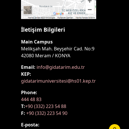
İletişim Bilgileri
Main Campus
Melikşah Mah. Beyşehir Cad. No:9
42080 Meram / KONYA
Email:
info@gidatarim.edu.tr
KEP:
gidatarimuniversitesi@hs01.kep.tr
Phone:
444 48 83
T:
+90 (332) 223 54 88
F:
+90 (332) 223 54 90
E-posta: