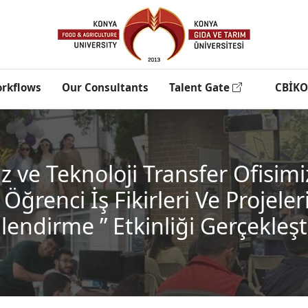
rkflows
Our Consultants
Talent Gate
CBİKO
ve Teknoloji Transfer Ofisimiz 
renci İş Fikirleri Ve Projeleri
ilendirme ” Etkinliği Gerçekleşti