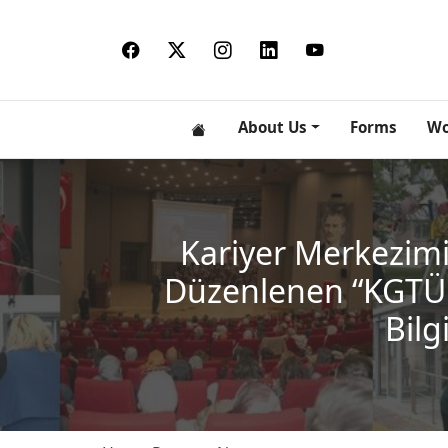
About Us
Forms
Wo
Kariyer Merkezimiz 
Düzenlenen “KGTÜ Öğ
Bilg