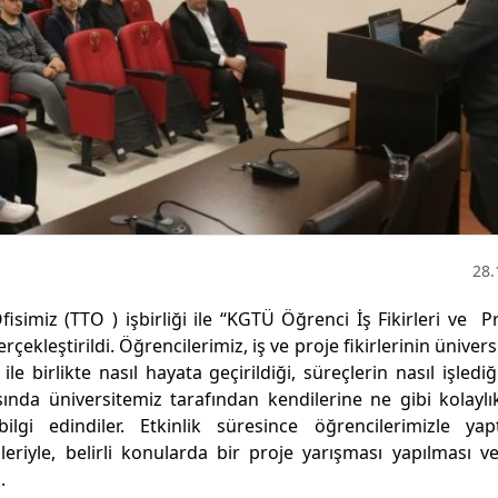
28.
simiz (TTO ) işbirliği ile “KGTÜ Öğrenci İş Fikirleri ve Pr
erçekleştirildi. Öğrencilerimiz, iş ve proje fikirlerinin üniver
e birlikte nasıl hayata geçirildiği, süreçlerin nasıl işlediği
asında üniversitemiz tarafından kendilerine ne gibi kolaylı
lgi edindiler. Etkinlik süresince öğrencilerimizle yapt
eriyle, belirli konularda bir proje yarışması yapılması v
.