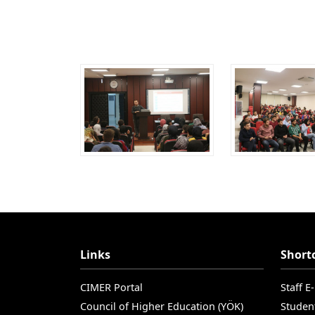
Links
Short
CIMER Portal
Staff E
Council of Higher Education (YÖK)
Studen