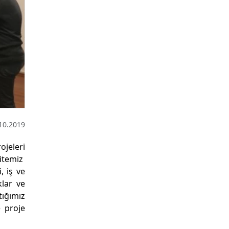
10.2019
ojeleri
sitemiz
, iş ve
klar ve
ığımız
e proje