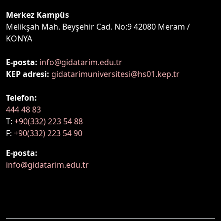
Merkez Kampüs
Melikşah Mah. Beyşehir Cad. No:9 42080 Meram /
KONYA
E-posta:
info@gidatarim.edu.tr
KEP adresi:
gidatarimuniversitesi@hs01.kep.tr
Telefon:
444 48 83
T:
+90(332) 223 54 88
F:
+90(332) 223 54 90
E-posta:
info@gidatarim.edu.tr