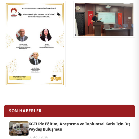
SON HABERLER
KGTÜ’de Eğitim, Araştırma ve Toplumsal Katkı İçin Dış
Paydaş Buluşması
06 Ağu 2026