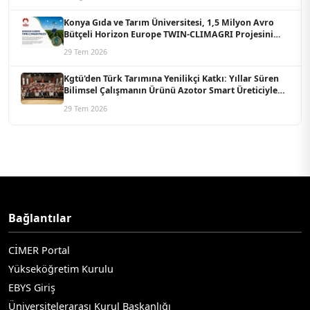
Konya Gıda ve Tarım Üniversitesi, 1,5 Milyon Avro
Bütçeli Horizon Europe TWIN-CLIMAGRI Projesini
Koordine Edecek
29 Tem 2026
Kgtü'den Türk Tarımına Yenilikçi Katkı: Yıllar Süren
Bilimsel Çalışmanın Ürünü Azotor Smart Üreticiyle
Buluştu
29 Tem 2026
Bağlantılar
CİMER Portal
Yükseköğretim Kurulu
EBYS Giriş
Üniversitelerarası Kurul Başkanlığı