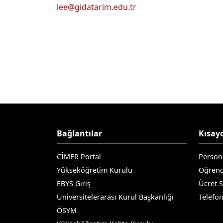
lee@gidatarim.edu.tr
Bağlantılar
Kısayo
CİMER Portal
Person
Yükseköğretim Kurulu
Öğrenc
EBYS Giriş
Ücret 
Üniversitelerarası Kurul Başkanlığı
Telefo
ÖSYM