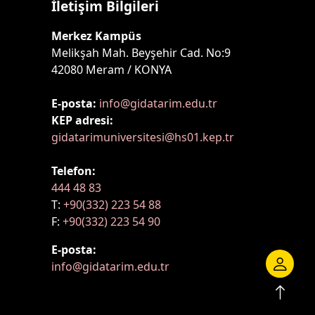
İletişim Bilgileri
Merkez Kampüs
Melikşah Mah. Beyşehir Cad. No:9
42080 Meram / KONYA
E-posta:
info@gidatarim.edu.tr
KEP adresi:
gidatarimuniversitesi@hs01.kep.tr
Telefon:
444 48 83
T:
+90(332) 223 54 88
F:
+90(332) 223 54 90
E-posta:
info@gidatarim.edu.tr