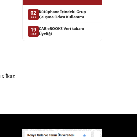
Kütüphane İçindeki Grup
02
Çalışma Odası Kullanımı
ARA
CAB eBOOKS Veri tabanı
19
Üyeliği
HAZ
r. İkaz