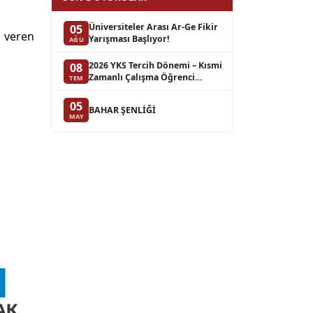
Üniversiteler Arası Ar-Ge Fikir
05
m veren
Yarışması Başlıyor!
AĞU
2026 YKS Tercih Dönemi – Kısmi
08
Zamanlı Çalışma Öğrenci
TEM
Başvuruları
05
BAHAR ŞENLİĞİ
MAY