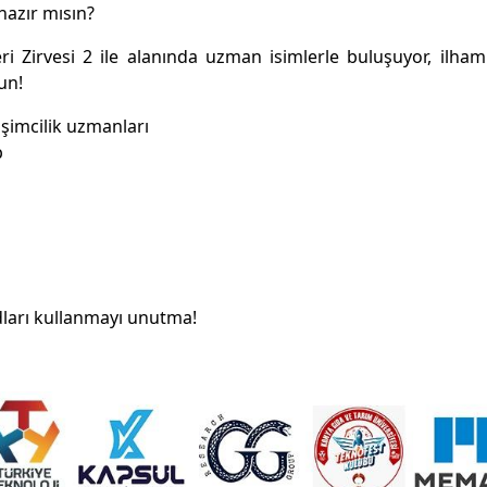
hazır mısın?
i Zirvesi 2 ile alanında uzman isimlerle buluşuyor, ilha
un!
işimcilik uzmanları
p
odları kullanmayı unutma!