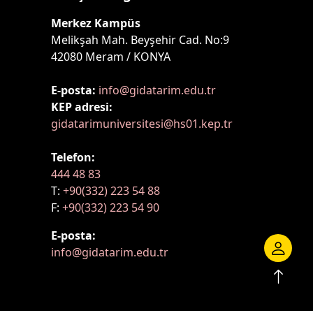
Merkez Kampüs
Melikşah Mah. Beyşehir Cad. No:9
42080 Meram / KONYA
E-posta:
info@gidatarim.edu.tr
KEP adresi:
gidatarimuniversitesi@hs01.kep.tr
Telefon:
444 48 83
T:
+90(332) 223 54 88
F:
+90(332) 223 54 90
E-posta:
info@gidatarim.edu.tr