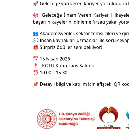
🚀 Geleceğe yön veren kariyer yolculuğuna 
🎯 Geleceğe İlham Veren Kariyer Hikayeler
başarı hikayelerini dinleme fırsatı yakalıyors
👥 Akademisyenler, sektör temsilcileri ve gir
💬 İnsan kaynakları uzmanları ile soru-ceva
🎁 Sürpriz ödüller seni bekliyor!
📅 15 Nisan 2026
📍 KGTÜ Konferans Salonu
⏰ 10.00 – 15.30
📌 Detaylı bilgi ve katılım için afişteki QR k