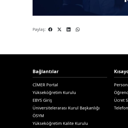
Paylaş:
Bağlantılar
Kısayo
CİMER Portal
Person
Yükseköğretim Kurulu
Öğrenc
EBYS Giriş
Ücret 
Üniversitelerarası Kurul Başkanlığı
Telefo
ÖSYM
Yükseköğretim Kalite Kurulu