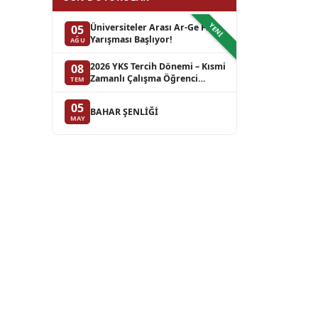
YENI
Üniversiteler Arası Ar-Ge Fikir
05
Yarışması Başlıyor!
AĞU
2026 YKS Tercih Dönemi – Kısmi
08
Zamanlı Çalışma Öğrenci
TEM
Başvuruları
05
BAHAR ŞENLİĞİ
MAY