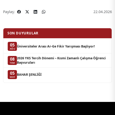
Paylaş:
22.04.2026
SON DUYURULAR
05
Üniversiteler Arası Ar-Ge Fikir Yarışması Başlıyor!
AĞU
2026 YKS Tercih Dönemi – Kısmi Zamanlı Çalışma Öğrenci
08
Başvuruları
TEM
05
BAHAR ŞENLİĞİ
MAY