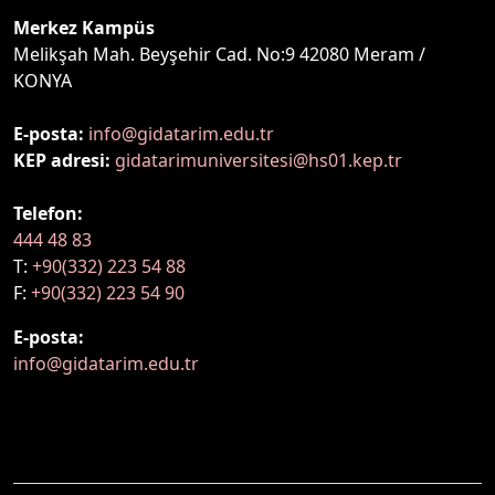
Merkez Kampüs
Melikşah Mah. Beyşehir Cad. No:9 42080 Meram /
KONYA
E-posta:
info@gidatarim.edu.tr
KEP adresi:
gidatarimuniversitesi@hs01.kep.tr
Telefon:
444 48 83
T:
+90(332) 223 54 88
F:
+90(332) 223 54 90
E-posta:
info@gidatarim.edu.tr