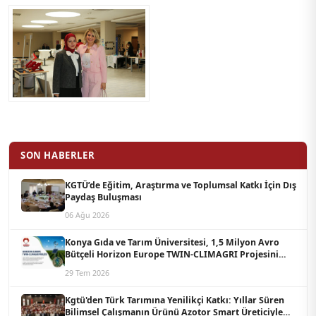
SON HABERLER
KGTÜ’de Eğitim, Araştırma ve Toplumsal Katkı İçin Dış
Paydaş Buluşması
06 Ağu 2026
Konya Gıda ve Tarım Üniversitesi, 1,5 Milyon Avro
Bütçeli Horizon Europe TWIN-CLIMAGRI Projesini
Koordine Edecek
29 Tem 2026
Kgtü'den Türk Tarımına Yenilikçi Katkı: Yıllar Süren
Bilimsel Çalışmanın Ürünü Azotor Smart Üreticiyle