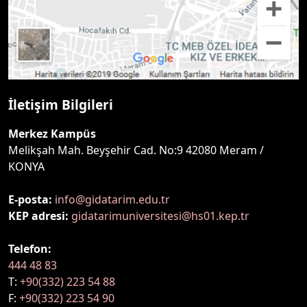
İletişim Bilgileri
Merkez Kampüs
Melikşah Mah. Beyşehir Cad. No:9 42080 Meram /
KONYA
E-posta:
info@gidatarim.edu.tr
KEP adresi:
gidatarimuniversitesi@hs01.kep.tr
Telefon:
444 48 83
T:
+90(332) 223 54 88
F:
+90(332) 223 54 90