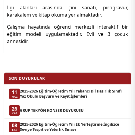
İlgi alanları arasında çini sanatı, pirogravür,
karakalem ve kitap okuma yer almaktadır.
Çalışma hayatında öğrenci merkezli interaktif bir
eğitim modeli uygulamaktadır. Evli ve 3 çocuk
annesidir.
SON DUYURULAR
2025-2026 Eğitim-Öğretim Yılı Yabancı Dil Hazırlık Sınıfı
11
Yaz Okulu Başvuru ve Kayıt İşlemleri
HAZ
26
GRUP TEKYÖN KONSER DUYURUSU
KAS
2025-2026 Eğitim-Öğretim Yılı Ek Yerleştirme İngilizce
08
Seviye Tespit ve Yeterlik Sınavı
EKI