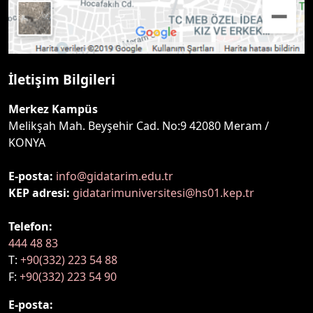
İletişim Bilgileri
Merkez Kampüs
Melikşah Mah. Beyşehir Cad. No:9 42080 Meram /
KONYA
E-posta:
info@gidatarim.edu.tr
KEP adresi:
gidatarimuniversitesi@hs01.kep.tr
Telefon:
444 48 83
T:
+90(332) 223 54 88
F:
+90(332) 223 54 90
E-posta: