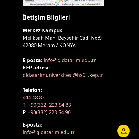
İletişim Bilgileri
Merkez Kampüs
Melikşah Mah. Beyşehir Cad. No:9
42080 Meram / KONYA
E-posta:
info@gidatarim.edu.tr
KEP adresi:
gidatarimuniversitesi@hs01.kep.tr
Telefon:
444 48 83
T:
+90(332) 223 54 88
F:
+90(332) 223 54 90
E-posta:
info@gidatarim.edu.tr