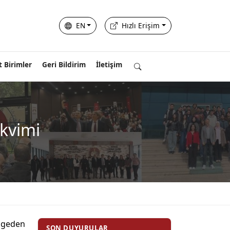
EN
Hızlı Erişim
t Birimler
Geri Bildirim
İletişim
kvimi
lgeden
SON DUYURULAR