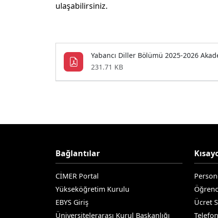
ulaşabilirsiniz.
Yabancı Diller Bölümü 2025-2026 Akad
231.71 KB
Bağlantılar
Kısayo
CİMER Portal
Person
Yükseköğretim Kurulu
Öğrenc
EBYS Giriş
Ücret 
Üniversitelerarası Kurul Başkanlığı
Telefo