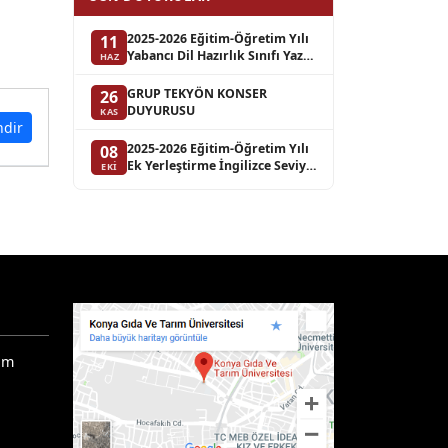
2025-2026 Eğitim-Öğretim Yılı
11
Yabancı Dil Hazırlık Sınıfı Yaz
HAZ
Okulu Başvuru ve Kayıt
İşlemleri
GRUP TEKYÖN KONSER
26
DUYURUSU
KAS
ndir
2025-2026 Eğitim-Öğretim Yılı
08
Ek Yerleştirme İngilizce Seviye
EKI
Tespit ve Yeterlik Sınavı
ım