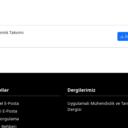
emik Takvimi
İ
llar
Dergilerimiz
el E-Posta
Uygulamalı Mühendislik ve Tar
Dergisi
i E-Posta
Sorgulama
n Rehberi