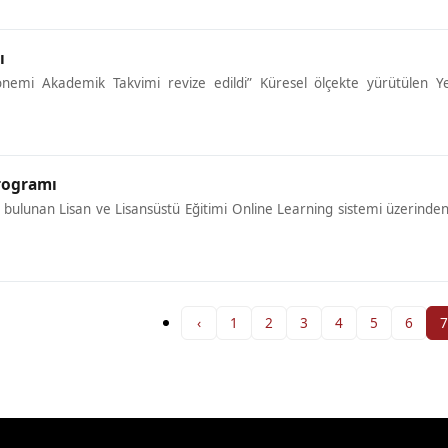
ı
nemi Akademik Takvimi revize edildi” Küresel ölçekte yürütülen Y
Programı
ş bulunan Lisan ve Lisansüstü Eğitimi Online Learning sistemi üzerinde
‹
1
2
3
4
5
6
7