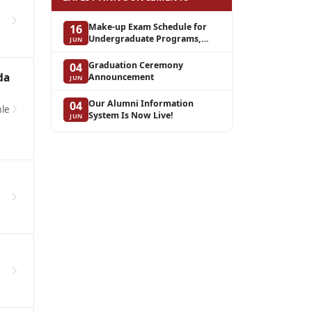
Make-up Exam Schedule for
16
Undergraduate Programs,
JUN
Spring Semester of the 2025–
2026 Academic Year
Graduation Ceremony
04
da
Announcement
JUN
Our Alumni Information
04
mle
System Is Now Live!
JUN