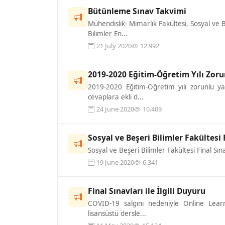
Bütünleme Sınav Takvimi
Mühendislik- Mimarlık Fakültesi, Sosyal ve 
Bilimler En...
21 July 2020
12.992
2019-2020 Eğitim-Öğretim Yılı Zoru
2019-2020 Eğitim-Öğretim yılı zorunlu yaz
cevaplara ekli d...
24 June 2020
10.409
Sosyal ve Beşeri Bilimler Fakültesi 
Sosyal ve Beşeri Bilimler Fakültesi Final Sın
19 June 2020
6.341
Final Sınavları ile İlgili Duyuru
COVID-19 salgını nedeniyle Online Learni
lisansüstü dersle...