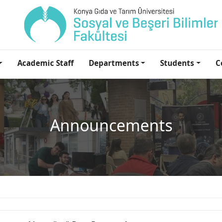
Academic Staff
Departments
Students
C
Announcements