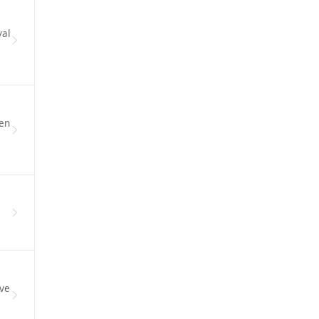
yal
ren
 ve