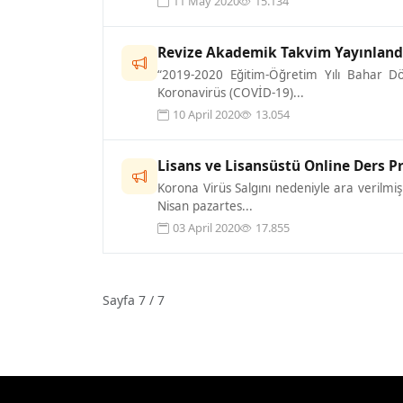
11 May 2020
15.134
Revize Akademik Takvim Yayınland
“2019-2020 Eğitim-Öğretim Yılı Bahar Dö
Koronavirüs (COVİD-19)...
10 April 2020
13.054
Lisans ve Lisansüstü Online Ders 
Korona Virüs Salgını nedeniyle ara verilmi
Nisan pazartes...
03 April 2020
17.855
Sayfa 7 / 7