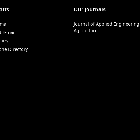
cuts
Our Journals
-mail
Journal of Applied Engineering
Agriculture
t E-mail
uiry
one Directory