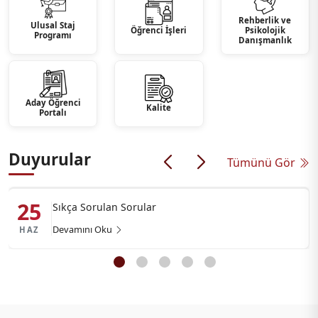
Rehberlik ve
Ulusal Staj
Öğrenci İşleri
Psikolojik
Programı
Danışmanlık
Aday Öğrenci
Kalite
Portalı
Duyurular
Tümünü Gör
25
Sıkça Sorulan Sorular
Devamını Oku
HAZ