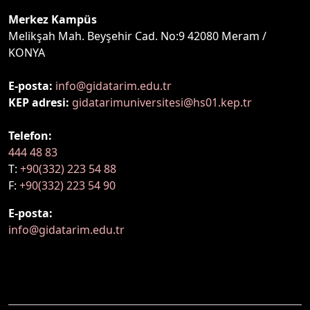
Merkez Kampüs
Melikşah Mah. Beyşehir Cad. No:9 42080 Meram /
KONYA
E-posta:
info@gidatarim.edu.tr
KEP adresi:
gidatarimuniversitesi@hs01.kep.tr
Telefon:
444 48 83
T:
+90(332) 223 54 88
F:
+90(332) 223 54 90
E-posta:
info@gidatarim.edu.tr