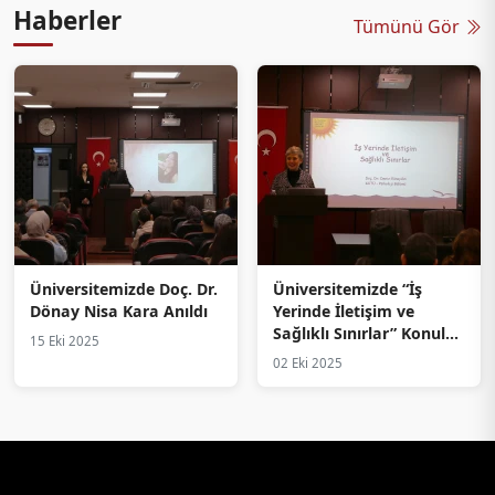
Haberler
Tümünü Gör
Üniversitemizde Doç. Dr.
Üniversitemizde “İş
Dönay Nisa Kara Anıldı
Yerinde İletişim ve
Sağlıklı Sınırlar” Konulu
15 Eki 2025
Hizmet İçi Eğitim
02 Eki 2025
Düzenlendi