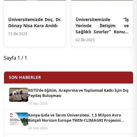
Üniversitemizde Doç. Dr.
Üniversitemizde “İş
Dönay Nisa Kara Anıldı
Yerinde İletişim ve
Sağlıklı Sınırlar” Konulu
15 Eki 2025
Hizmet İçi Eğitim
02 Eki 2025
Düzenlendi
Sayfa 1 / 1
SON HABERLER
KGTÜ’de Eğitim, Araştırma ve Toplumsal Katkı İçin Dış
Paydaş Buluşması
06 Ağu 2026
Konya Gıda ve Tarım Üniversitesi, 1,5 Milyon Avro
Bütçeli Horizon Europe TWIN-CLIMAGRI Projesini
Koordine Edecek
29 Tem 2026