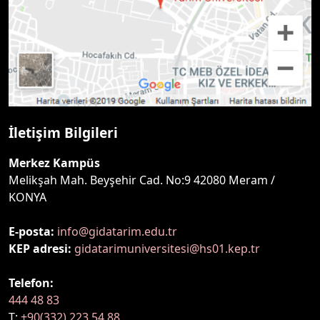
İletişim Bilgileri
Merkez Kampüs
Melikşah Mah. Beyşehir Cad. No:9 42080 Meram /
KONYA
E-posta:
info@gidatarim.edu.tr
KEP adresi:
gidatarimuniversitesi@hs01.kep.tr
Telefon:
444 48 83
T:
+90(332) 223 54 88