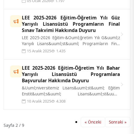
05 Ocak 2026
1.197
LEE 2025-2026 Eğitim-Öğretim Yılı Güz
Yarıyılı Lisansüstü Programların Final
Sınav Takvimi Hakkında Duyuru
LEE 2025-2026 Eğitim-&Ouml;ğretim Yılı G&uuml;z
Yarıyılı Lisans&uuml;st&uuml; Programların Final
Sınav Takvimleri ekte sunulmuştur...
15 Aralık 2025
1.435
LEE 2025-2026 Eğitim-Öğretim Yılı Bahar
Yarıyılı Lisansüstü Programlara
Başvurular Hakkında Duyuru
&Uuml;niversitemiz Lisans&uuml;st&uuml; Eğitim
Enstit&uuml;s&uuml; Lisans&uuml;st&uuml;
Programlarına 2025-2026 eğitim-&ouml;ğreti...
10 Aralık 2025
4.308
« Önceki
Sonraki »
Sayfa 2 / 9