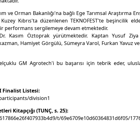
maktadır.
rım ve Orman Bakanlığı'na bağlı Ege Tarımsal Araştırma En
yıl Kuzey Kıbrıs'ta düzenlenen TEKNOFEST'te beşincilik el
 bir performans sergilemeye devam etmektedir.
 Dr. Kasım Öztoprak yürütmektedir. Kaptan Yusuf Ziya
çükazman, Hamiyet Görgülü, Sümeyra Varol, Furkan Yavuz ve
çuklu GM Agrotech'i bu başarısı için tebrik eder, ulusl
Finalist Listesi:
articipants/division1
eri Kitapçığı (TUNÇ, s. 25):
66c7617866e26f407933b4d9/t/69e6709e10d60364831d6f05/17