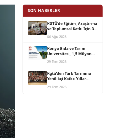
SON HABERLER
KGTÜ’de Eğitim, Araştırma
ve Toplumsal Katkı İçin Dış
Paydaş Buluşması
06 Ağu 2026
Konya Gıda ve Tarım
Üniversitesi, 1,5 Milyon
Avro Bütçeli Horizon
29 Tem 2026
Europe TWIN-CLIMAGRI
Projesini Koordine Edecek
Kgtü'den Türk Tarımına
Yenilikçi Katkı: Yıllar
Süren Bilimsel Çalışmanın
29 Tem 2026
Ürünü Azotor Smart
Üreticiyle Buluştu