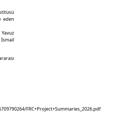
stitüsü
de eden
 Yavuz
 İsmail
ararası
76709790264/FRC+Project+Summaries_2026.pdf