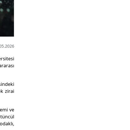
05.2026
rsitesi
ararası
indeki
k zirai
temi ve
ütüncül
daklı,