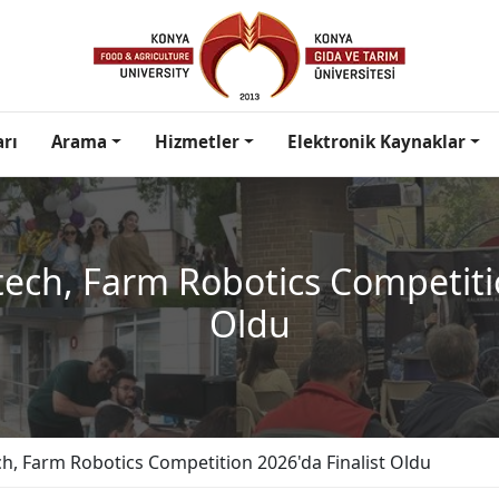
arı
Arama
Hizmetler
Elektronik Kaynaklar
ech, Farm Robotics Competitio
Oldu
h, Farm Robotics Competition 2026'da Finalist Oldu