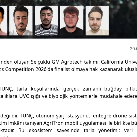
20.
inden oluşan Selçuklu GM Agrotech takımı, California Ünive
cs Competition 2026'da finalist olmaya hak kazanarak ulusl
TUNÇ, tarla koşullarında gerçek zamanlı buğday bitkis
stalıklara UVC ışığı ve biyolojik yöntemlerle müdahale edere
 değildir. TUNÇ; otonom şarj istasyonu, entegre drone sis
etim imkânı tanıyan AgriTron mobil uygulaması ile birlikte b
aktadır. Bu ekosistem sayesinde tarla yönetimi; veri o