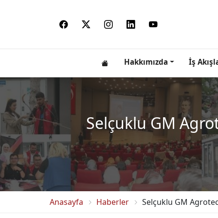
Hakkımızda
İş Akışl
Selçuklu GM Agrot
Anasayfa
Haberler
Selçuklu GM Agrotec