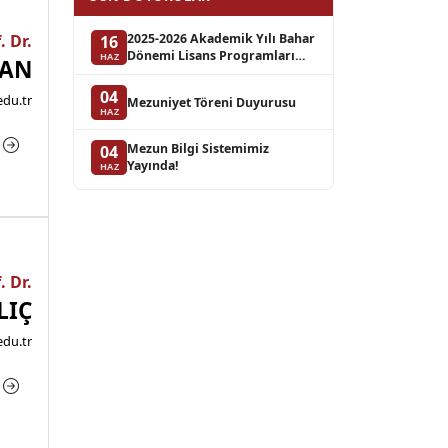
. Dr.
2025-2026 Akademik Yılı Bahar
16
Dönemi Lisans Programları
HAZ
ĞAN
Bütünleme Sınav Takvimi
04
du.tr
Mezuniyet Töreni Duyurusu
HAZ
a
Mezun Bilgi Sistemimiz
04
Yayında!
HAZ
. Dr.
LIÇ
edu.tr
a