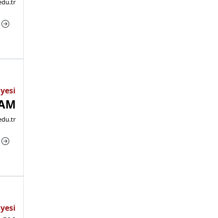
du.tr
a
Üyesi
DAM
du.tr
a
Üyesi