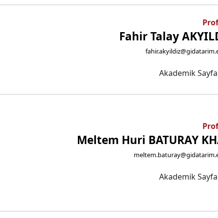
Prof
Fahir Talay AKYIL
fahir.akyildiz@gidatarim.
Akademik Sayf
Prof
Meltem Huri BATURAY K
meltem.baturay@gidatarim.e
Akademik Sayf