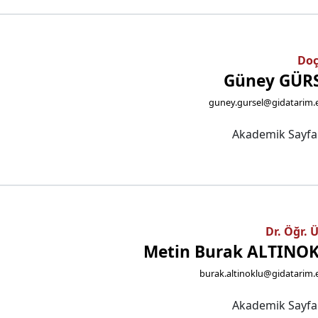
Doç
Güney GÜR
guney.gursel@gidatarim.e
Akademik Sayf
Dr. Öğr. 
Metin Burak ALTINO
burak.altinoklu@gidatarim.
Akademik Sayf