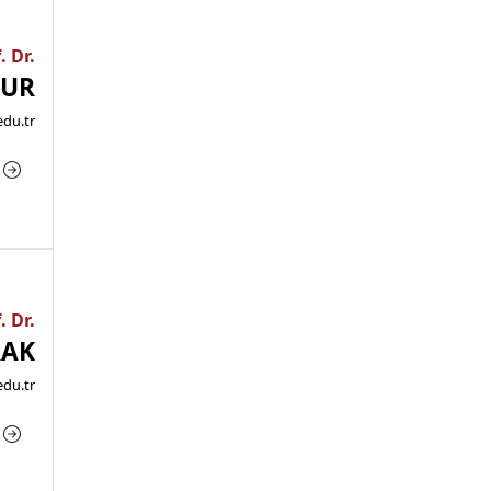
. Dr.
OUR
du.tr
a
. Dr.
RAK
du.tr
a