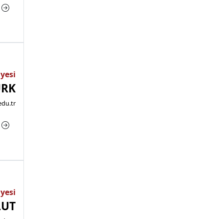
a
Üyesi
ÜRK
du.tr
a
Üyesi
LUT