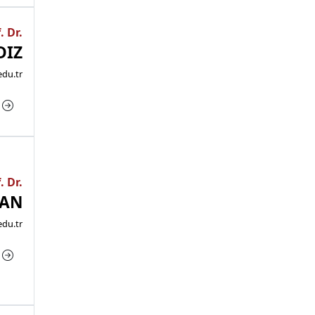
. Dr.
DIZ
edu.tr
a
. Dr.
HAN
du.tr
a