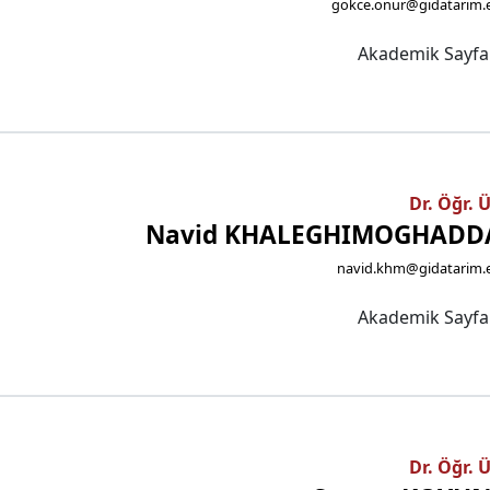
gokce.onur@gidatarim.e
Akademik Sayf
Dr. Öğr. 
Navid KHALEGHIMOGHAD
navid.khm@gidatarim.e
Akademik Sayf
Dr. Öğr. 