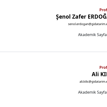
Prof
Şenol Zafer ERDO
senol.erdogan@gidatarim.e
Akademik Sayf
Prof
Ali KI
ali.kilic@gidatarim.
Akademik Sayf