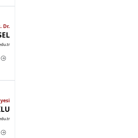
. Dr.
SEL
du.tr
a
Üyesi
KLU
edu.tr
a