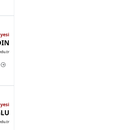
Üyesi
DIN
edu.tr
a
Üyesi
ĞLU
du.tr