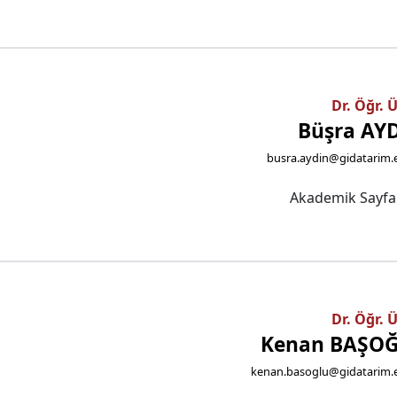
Dr. Öğr. 
Büşra AY
busra.aydin@gidatarim.
Akademik Sayf
Dr. Öğr. 
Kenan BAŞO
kenan.basoglu@gidatarim.e