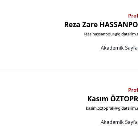
Prof
Reza Zare HASSANP
reza.hassanpour@gidatarim.e
Akademik Sayf
Prof
Kasım ÖZTOP
kasim.oztoprak@gidatarim.e
Akademik Sayf