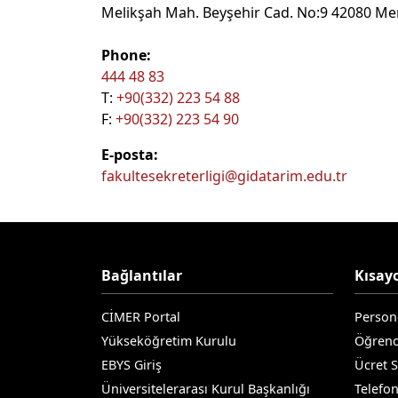
Melikşah Mah. Beyşehir Cad. No:9 42080 M
Phone:
444 48 83
T:
+90(332) 223 54 88
F:
+90(332) 223 54 90
E-posta:
fakultesekreterligi@gidatarim.edu.tr
Bağlantılar
Kısayo
CİMER Portal
Person
Yükseköğretim Kurulu
Öğrenc
EBYS Giriş
Ücret 
Üniversitelerarası Kurul Başkanlığı
Telefo