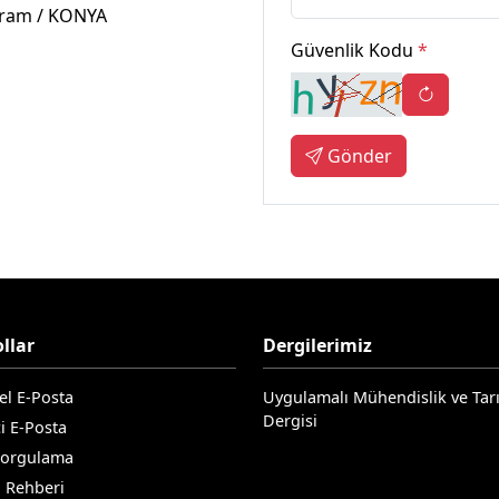
eram / KONYA
Güvenlik Kodu
*
Gönder
llar
Dergilerimiz
el E-Posta
Uygulamalı Mühendislik ve Tar
Dergisi
i E-Posta
Sorgulama
n Rehberi