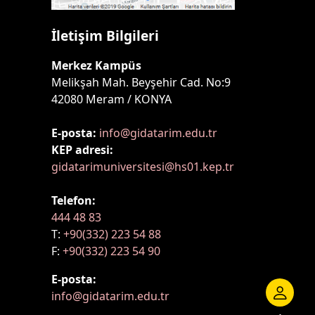
İletişim Bilgileri
Merkez Kampüs
Melikşah Mah. Beyşehir Cad. No:9
42080 Meram / KONYA
E-posta:
info@gidatarim.edu.tr
KEP adresi:
gidatarimuniversitesi@hs01.kep.tr
Telefon:
444 48 83
T:
+90(332) 223 54 88
F:
+90(332) 223 54 90
E-posta:
info@gidatarim.edu.tr