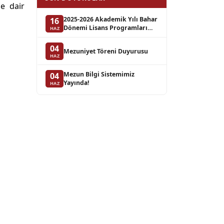
ne dair
2025-2026 Akademik Yılı Bahar
16
Dönemi Lisans Programları
HAZ
Bütünleme Sınav Takvimi
04
Mezuniyet Töreni Duyurusu
HAZ
Mezun Bilgi Sistemimiz
04
Yayında!
HAZ