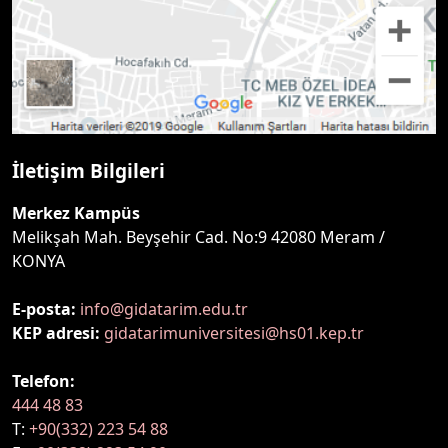
İletişim Bilgileri
Merkez Kampüs
Melikşah Mah. Beyşehir Cad. No:9 42080 Meram /
KONYA
E-posta:
info@gidatarim.edu.tr
KEP adresi:
gidatarimuniversitesi@hs01.kep.tr
Telefon:
444 48 83
T:
+90(332) 223 54 88