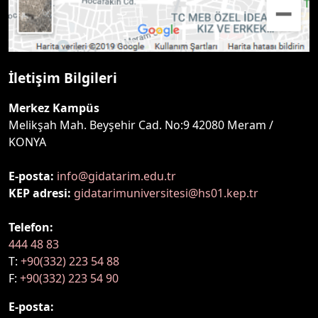
İletişim Bilgileri
Merkez Kampüs
Melikşah Mah. Beyşehir Cad. No:9 42080 Meram /
KONYA
E-posta:
info@gidatarim.edu.tr
KEP adresi:
gidatarimuniversitesi@hs01.kep.tr
Telefon:
444 48 83
T:
+90(332) 223 54 88
F:
+90(332) 223 54 90
E-posta: