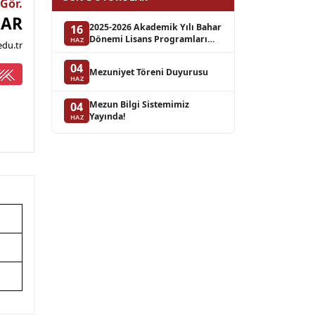
 Gör.
LAR
2025-2026 Akademik Yılı Bahar
16
Dönemi Lisans Programları
HAZ
du.tr
Bütünleme Sınav Takvimi
04
Mezuniyet Töreni Duyurusu
HAZ
Mezun Bilgi Sistemimiz
04
Yayında!
HAZ