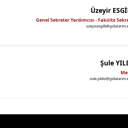
Üzeyir ESGİ
Genel Sekreter Yardımcısı - Fakülte Sekr
uzeyir.esgilli@gidatarim.
Şule YIL
Me
sule.yildiz@gidatarim.