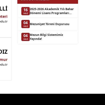
LLİ
2025-2026 Akademik Yılı Bahar
16
Dönemi Lisans Programları
HAZ
eteri
Bütünleme Sınav Takvimi
edu.tr
04
Mezuniyet Töreni Duyurusu
HAZ
Mezun Bilgi Sistemimiz
04
Yayında!
HAZ
DIZ
mur
edu.tr