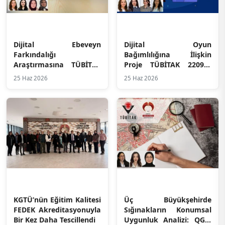
Dijital Ebeveyn
Dijital Oyun
Farkındalığı
Bağımlılığına İlişkin
Araştırmasına TÜBİTAK
Proje TÜBİTAK 2209-A
2209-A Desteği
Kapsamında Desteklendi
25 Haz 2026
25 Haz 2026
KGTÜ’nün Eğitim Kalitesi
Üç Büyükşehirde
FEDEK Akreditasyonuyla
Sığınakların Konumsal
Bir Kez Daha Tescillendi
Uygunluk Analizi: QGIS