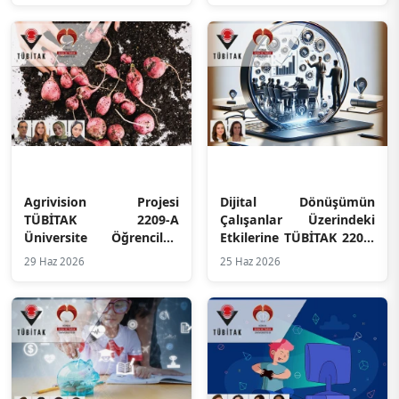
TÜBİTAK 2209-A Desteği
Agrivision Projesi
Dijital Dönüşümün
TÜBİTAK 2209-A
Çalışanlar Üzerindeki
Üniversite Öğrencileri
Etkilerine TÜBİTAK 2209-
Araştırma Projeleri
A Desteği
29 Haz 2026
25 Haz 2026
Destekleme Programı
Kapsamında Destek
Almaya Hak Kazandı