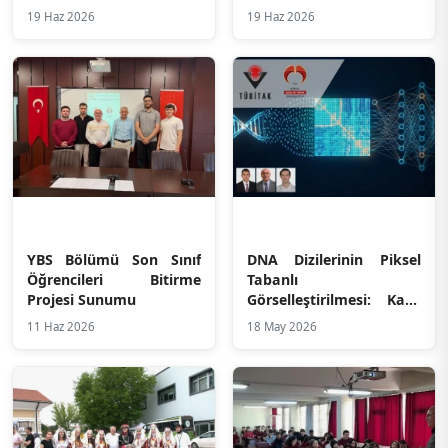
Tabanlı Bir CBS
19 Haz 2026
19 Haz 2026
Çalışması
YBS Bölümü Son Sınıf
DNA Dizilerinin Piksel
Öğrencileri Bitirme
Tabanlı
Projesi Sunumu
Görselleştirilmesi: Kaos
Teorisi ve Derin
11 Haz 2026
18 May 2026
Öğrenme Yaklaşımı