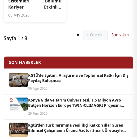
Sistemleri Bölümü
Kariyer Etkinliği
kapsamında “Siber
08 May 2026
Güvenlikte Sıfırdan
Uzmanlığa” söyleşisi
gerçekleştirilmiştir
« Önceki
Sonraki »
Sayfa 1 / 8
SON HABERLER
KGTÜ’de Eğitim, Araştırma ve Toplumsal Katkı İçin Dış
Paydaş Buluşması
06 Ağu 2026
Konya Gıda ve Tarım Üniversitesi, 1,5 Milyon Avro
Bütçeli Horizon Europe TWIN-CLIMAGRI Projesini
Koordine Edecek
29 Tem 2026
Kgtü'den Türk Tarımına Yenilikçi Katkı: Yıllar Süren
Bilimsel Çalışmanın Ürünü Azotor Smart Üreticiyle
Buluştu