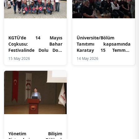
KGTÜ’de 14 Mayıs
Üniversite/Bölüm
Coşkusu: Bahar
Tanıtımı kapsamında
Festivalinde Dolu Dolu
Karatay 15 Temmuz
Bir Gün!
Şehitleri Anadolu
15 May 2026
14 May 2026
Lisesinde YBS Bölümü
tanıtımı yapılmıştır
Yönetim Bilişim