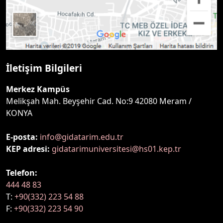
İletişim Bilgileri
Merkez Kampüs
Melikşah Mah. Beyşehir Cad. No:9 42080 Meram /
KONYA
E-posta:
info@gidatarim.edu.tr
KEP adresi:
gidatarimuniversitesi@hs01.kep.tr
Telefon:
444 48 83
T:
+90(332) 223 54 88
F:
+90(332) 223 54 90