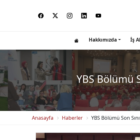
Hakkımızda
İş A
YBS Bölümü So
Anasayfa
Haberler
YBS Bölümü Son Sını