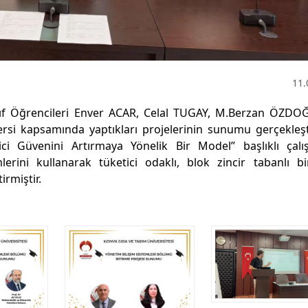
11.
nıf Öğrencileri Enver ACAR, Celal TUGAY, M.Berzan ÖZDO
rsi kapsamında yaptıkları projelerinin sunumu gerçekleşti
etici Güvenini Artırmaya Yönelik Bir Model” başlıklı çal
lerini kullanarak tüketici odaklı, blok zincir tabanlı b
tirmiştir.