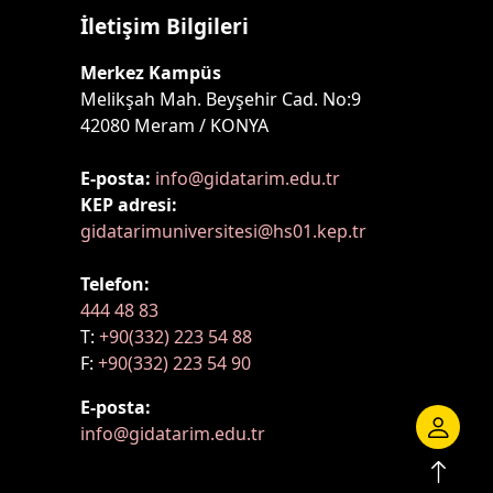
İletişim Bilgileri
Merkez Kampüs
Melikşah Mah. Beyşehir Cad. No:9
42080 Meram / KONYA
E-posta:
info@gidatarim.edu.tr
KEP adresi:
gidatarimuniversitesi@hs01.kep.tr
Telefon:
444 48 83
T:
+90(332) 223 54 88
F:
+90(332) 223 54 90
E-posta:
info@gidatarim.edu.tr