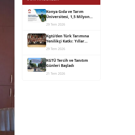
Konya Gıda ve Tarım
Üniversitesi, 1,5 Milyon
Avro Bütçeli Horizon
29 Tem 2026
Europe TWIN-CLIMAGRI
Projesini Koordine Edecek
Kgtü'den Türk Tarımına
Yenilikçi Katkı: Yıllar
Süren Bilimsel Çalışmanın
29 Tem 2026
Ürünü Azotor Smart
Üreticiyle Buluştu
KGTÜ Tercih ve Tanıtım
Günleri Başladı
21 Tem 2026