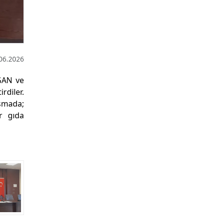
06.2026
ĞAN ve
rdiler.
ışmada;
ir gıda