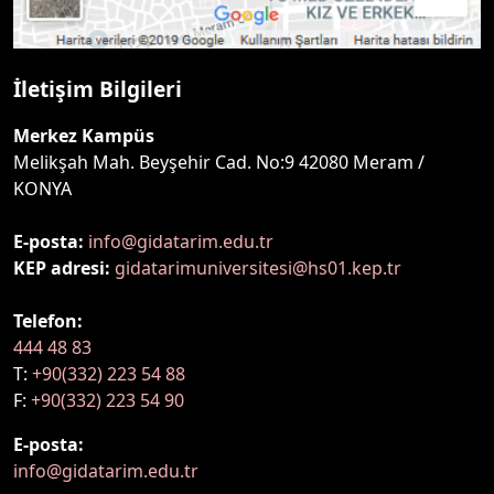
İletişim Bilgileri
Merkez Kampüs
Melikşah Mah. Beyşehir Cad. No:9 42080 Meram /
KONYA
E-posta:
info@gidatarim.edu.tr
KEP adresi:
gidatarimuniversitesi@hs01.kep.tr
Telefon:
444 48 83
T:
+90(332) 223 54 88
F:
+90(332) 223 54 90
E-posta:
info@gidatarim.edu.tr