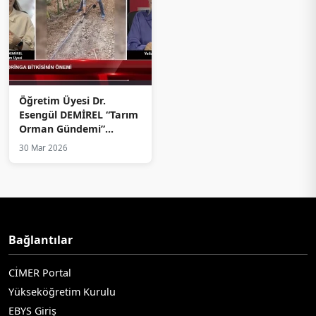
Öğretim Üyesi Dr.
Esengül DEMİREL “Tarım
Orman Gündemi”
Programının Konuğu
30 Mar 2026
Oldu
Bağlantılar
CİMER Portal
Yükseköğretim Kurulu
EBYS Giriş