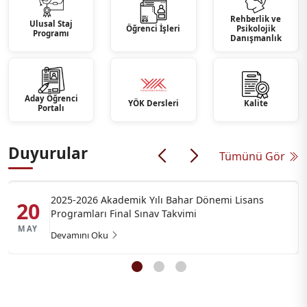
Rehberlik ve
Ulusal Staj
Öğrenci İşleri
Psikolojik
Programı
Danışmanlık
Aday Öğrenci
YÖK Dersleri
Kalite
Portalı
Duyurular
Tümünü Gör
2025-2026 Akademik Yılı Bahar Dönemi Lisans
20
Programları Final Sınav Takvimi
MAY
Devamını Oku