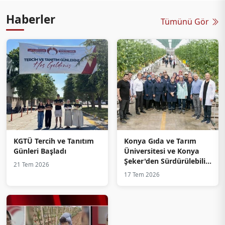
Haberler
Tümünü Gör
KGTÜ Tercih ve Tanıtım
Konya Gıda ve Tarım
Günleri Başladı
Üniversitesi ve Konya
Şeker'den Sürdürülebilir
21 Tem 2026
Tarımda Dev Adım:
17 Tem 2026
Ultra-Klima Serada Sıfır
Pestisit Kalıntısı ve
Maksimum Verim