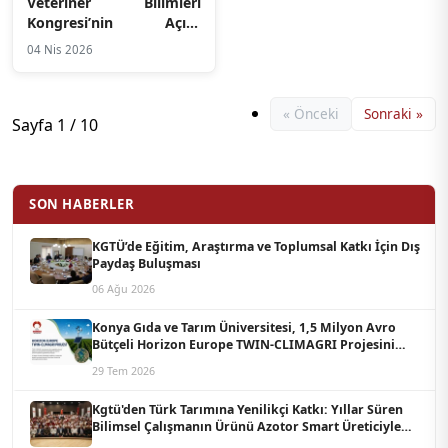
Veteriner Bilimleri
Kongresi’nin Açılış
Konuşması Önceki
04 Nis 2026
Dönem Tarım ve Orman
Bakanı Sayın Dr. Bekir
Pakdemirli Tarafından
« Önceki
Sonraki »
Gerçekleşti
Sayfa 1 / 10
SON HABERLER
KGTÜ’de Eğitim, Araştırma ve Toplumsal Katkı İçin Dış
Paydaş Buluşması
06 Ağu 2026
Konya Gıda ve Tarım Üniversitesi, 1,5 Milyon Avro
Bütçeli Horizon Europe TWIN-CLIMAGRI Projesini
Koordine Edecek
29 Tem 2026
Kgtü'den Türk Tarımına Yenilikçi Katkı: Yıllar Süren
Bilimsel Çalışmanın Ürünü Azotor Smart Üreticiyle
Buluştu