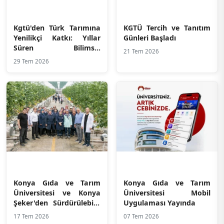
Kgtü'den Türk Tarımına
KGTÜ Tercih ve Tanıtım
Yenilikçi Katkı: Yıllar
Günleri Başladı
Süren Bilimsel
21 Tem 2026
Çalışmanın Ürünü
29 Tem 2026
Azotor Smart Üreticiyle
Buluştu
Konya Gıda ve Tarım
Konya Gıda ve Tarım
Üniversitesi ve Konya
Üniversitesi Mobil
Şeker'den Sürdürülebilir
Uygulaması Yayında
Tarımda Dev Adım:
17 Tem 2026
07 Tem 2026
Ultra-Klima Serada Sıfır