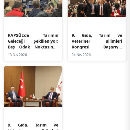
KAPSÜL’de Tarımın
9. Gıda, Tarım ve
Geleceği Şekilleniyor:
Veteriner Bilimleri
Beş Odak Noktasında
Kongresi Başarıyla
Büyük Tarım Çalıştayı
Tamamlandı
13 Nis 2026
04 Nis 2026
9. Gıda, Tarım ve