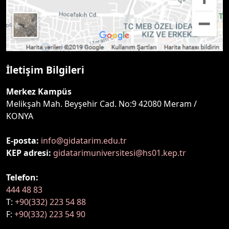
İletişim Bilgileri
Merkez Kampüs
Melikşah Mah. Beyşehir Cad. No:9 42080 Meram /
KONYA
E-posta:
info@gidatarim.edu.tr
KEP adresi:
gidatarimuniversitesi@hs01.kep.tr
Telefon:
444 48 83
T:
+90(332) 223 54 88
F:
+90(332) 223 54 90