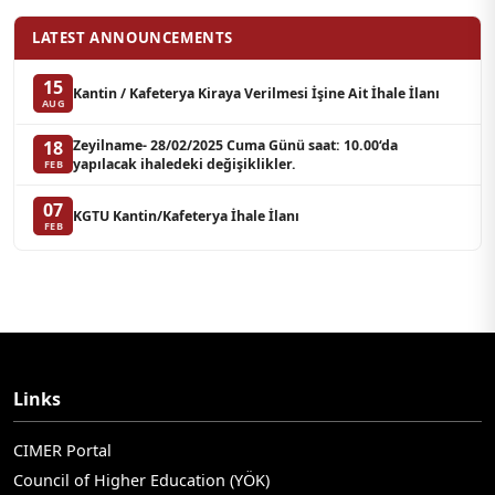
LATEST ANNOUNCEMENTS
15
Kantin / Kafeterya Kiraya Verilmesi İşine Ait İhale İlanı
AUG
Zeyilname- 28/02/2025 Cuma Günü saat: 10.00‘da
18
yapılacak ihaledeki değişiklikler.
FEB
07
KGTU Kantin/Kafeterya İhale İlanı
FEB
Links
CIMER Portal
Council of Higher Education (YÖK)