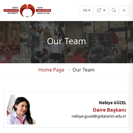
TR
Our Team
Home Page
Our Team
Nebiye GÜZEL
Daire Başkanı
nebiye.guzel@gidatarim.edu.tr