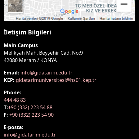
İletişim Bilgileri
Main Campus
Melikşah Mah. Beyşehir Cad. No:9
42080 Meram / KONYA
Email:
info@gidatarim.edu.tr
KEP:
gidatarimuniversitesi@hs01.kep.tr
Phone:
444 48 83
T:
+90 (332) 223 54 88
F:
+90 (332) 223 54 90
E-posta:
info@gidatarim.edu.tr