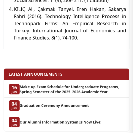
Social Sciences. 11(4), 288- 311. (1 Citation)
KILIÇ Ali, Çakmak Tanyel, Eren Hakan, Sakarya
Fahri (2016). Technology Intelligence Process in
Technopark Firms: An Empirical Research in
Turkey. International Journal of Economics and
Finance Studies. 8(1), 74-100.
LATEST ANNOUNCEMENTS
Make-up Exam Schedule for Undergraduate Programs,
16
Spring Semester of the 2025–2026 Academic Year
JUN
04
Graduation Ceremony Announcement
JUN
04
Our Alumni Information System Is Now Live!
JUN