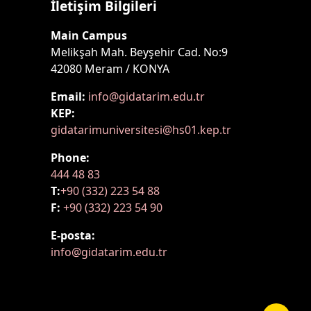
İletişim Bilgileri
Main Campus
Melikşah Mah. Beyşehir Cad. No:9
42080 Meram / KONYA
Email:
info@gidatarim.edu.tr
KEP:
gidatarimuniversitesi@hs01.kep.tr
Phone:
444 48 83
T:
+90 (332) 223 54 88
F:
+90 (332) 223 54 90
E-posta:
info@gidatarim.edu.tr