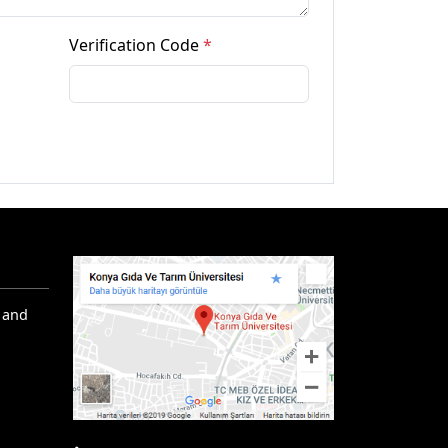
Verification Code
*
 and