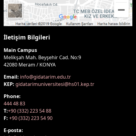
İletişim Bilgileri
Main Campus
Melikşah Mah. Beyşehir Cad. No:9
42080 Meram / KONYA
Email:
info@gidatarim.edu.tr
KEP:
gidatarimuniversitesi@hs01.kep.tr
Phone:
444 48 83
T:
+90 (332) 223 54 88
F:
+90 (332) 223 54 90
E-posta: