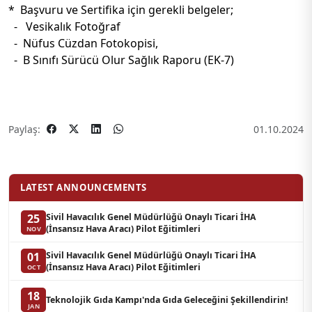
* Başvuru ve Sertifika için gerekli belgeler;
- Vesikalık Fotoğraf
- Nüfus Cüzdan Fotokopisi,
- B Sınıfı Sürücü Olur Sağlık Raporu (EK-7)
Paylaş:
01.10.2024
LATEST ANNOUNCEMENTS
Sivil Havacılık Genel Müdürlüğü Onaylı Ticari İHA
25
(İnsansız Hava Aracı) Pilot Eğitimleri
NOV
Sivil Havacılık Genel Müdürlüğü Onaylı Ticari İHA
01
(İnsansız Hava Aracı) Pilot Eğitimleri
OCT
18
Teknolojik Gıda Kampı'nda Gıda Geleceğini Şekillendirin!
JAN