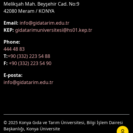
Melikşah Mah. Beyşehir Cad. No:9
42080 Meram / KONYA
Email:
info@gidatarim.edu.tr
KEP:
gidatarimuniversitesi@hs01.kep.tr
Phone:
444 48 83
T:
+90 (332) 223 54 88
F:
+90 (332) 223 54 90
E-posta:
info@gidatarim.edu.tr
© 2025 Konya Gıda ve Tarım Üniversitesi, Bilgi İşlem Dairesi
Başkanlığı, Konya Üniversite