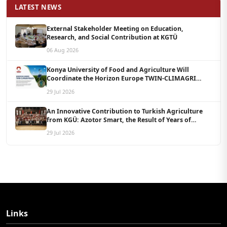
LATEST NEWS
External Stakeholder Meeting on Education,
Research, and Social Contribution at KGTÜ
06 Aug 2026
Konya University of Food and Agriculture Will
Coordinate the Horizon Europe TWIN-CLIMAGRI
Project with a Budget of 1.5 Million Euros
29 Jul 2026
An Innovative Contribution to Turkish Agriculture
from KGÜ: Azotor Smart, the Result of Years of
Scientific Research, Is Now Available to Farmers
29 Jul 2026
Links