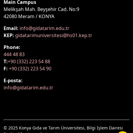
Main Campus
Melikşah Mah. Beyşehir Cad. No:9
42080 Meram / KONYA
Email:
info@gidatarim.edu.tr
KEP:
gidatarimuniversitesi@hs01.kep.tr
Phone:
444 48 83
T:
+90 (332) 223 54 88
F:
+90 (332) 223 54 90
E-posta:
info@gidatarim.edu.tr
© 2025 Konya Gıda ve Tarım Üniversitesi, Bilgi İşlem Dairesi