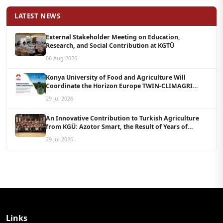
LATEST NEWS
External Stakeholder Meeting on Education,
Research, and Social Contribution at KGTÜ
06 Aug 2026
Konya University of Food and Agriculture Will
Coordinate the Horizon Europe TWIN-CLIMAGRI
Project with a Budget of 1.5 Million Euros
29 Jul 2026
An Innovative Contribution to Turkish Agriculture
from KGÜ: Azotor Smart, the Result of Years of
Scientific Research, Is Now Available to Farmers
29 Jul 2026
Links