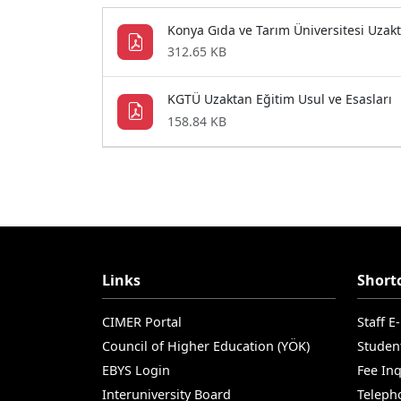
Konya Gıda ve Tarım Üniversitesi Uzak
312.65 KB
KGTÜ Uzaktan Eğitim Usul ve Esasları
158.84 KB
Links
Short
CIMER Portal
Staff E
Council of Higher Education (YÖK)
Studen
EBYS Login
Fee Inq
Interuniversity Board
Teleph