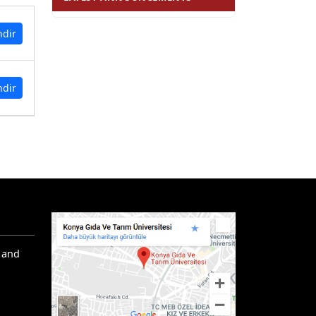
ndir
ndir
 and