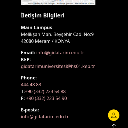
İletişim Bilgileri
Main Campus
Melikşah Mah. Beyşehir Cad. No:9
42080 Meram / KONYA
Email:
info@gidatarim.edu.tr
KEP:
gidatarimuniversitesi@hs01.kep.tr
Phone:
444 48 83
T:
+90 (332) 223 54 88
F:
+90 (332) 223 54 90
E-posta:
info@gidatarim.edu.tr