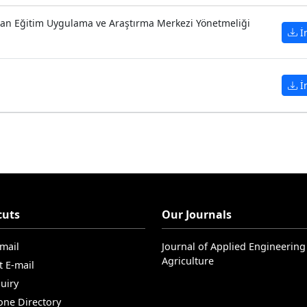
tan Eğitim Uygulama ve Araştırma Merkezi Yönetmeliği
İ
İ
cuts
Our Journals
-mail
Journal of Applied Engineering
Agriculture
t E-mail
uiry
one Directory