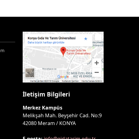
ım
İletişim Bilgileri
Merkez Kampüs
Melikşah Mah. Beyşehir Cad. No:9
42080 Meram / KONYA
E-posta:
info@gidatarim.edu.tr