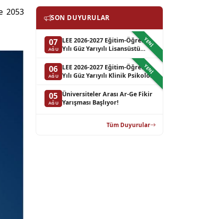
ye 2053
SON DUYURULAR
YENI
LEE 2026-2027 Eğitim-Öğretim
07
Yılı Güz Yarıyılı Lisansüstü
AĞU
Programlara Başvurular
Hakkında Duyuru (Ek
YENI
LEE 2026-2027 Eğitim-Öğretim
06
Kontenjan)
Yılı Güz Yarıyılı Klinik Psikoloji
AĞU
Lisansüstü Programların Bilim
Sınavı Sonucu Hakkında
Üniversiteler Arası Ar-Ge Fikir
05
Duyuru (Yedek Liste-3)
Yarışması Başlıyor!
AĞU
Tüm Duyurular