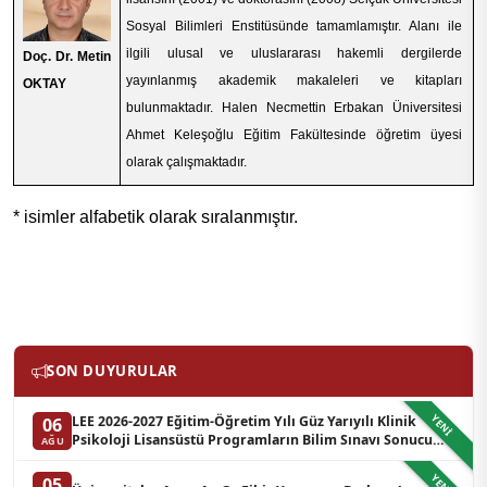
Sosyal Bilimleri Enstitüsünde tamamlamıştır. Alanı ile
ilgili ulusal ve uluslararası hakemli dergilerde
Doç. Dr. Metin
yayınlanmış akademik makaleleri ve kitapları
OKTAY
bulunmaktadır. Halen Necmettin Erbakan Üniversitesi
Ahmet Keleşoğlu Eğitim Fakültesinde öğretim üyesi
olarak çalışmaktadır.
* isimler alfabetik olarak sıralanmıştır.
SON DUYURULAR
YENI
LEE 2026-2027 Eğitim-Öğretim Yılı Güz Yarıyılı Klinik
06
Psikoloji Lisansüstü Programların Bilim Sınavı Sonucu
AĞU
Hakkında Duyuru (Yedek Liste-3)
YENI
05