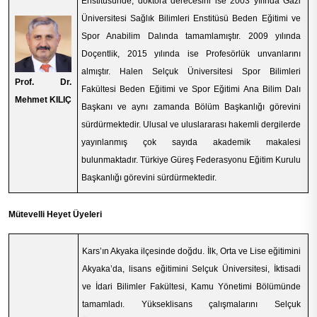
Enstitüsünde, doktora derecesini ise 2003 yılında Gazi
Üniversitesi Sağlık Bilimleri Enstitüsü Beden Eğitimi ve
Spor Anabilim Dalında tamamlamıştır. 2009 yılında
Doçentlik, 2015 yılında ise Profesörlük unvanlarını
almıştır. Halen Selçuk Üniversitesi Spor Bilimleri
Prof. Dr.
Fakültesi Beden Eğitimi ve Spor Eğitimi Ana Bilim Dalı
Mehmet KILIÇ
Başkanı ve aynı zamanda Bölüm Başkanlığı görevini
sürdürmektedir. Ulusal ve uluslararası hakemli dergilerde
yayınlanmış çok sayıda akademik makalesi
bulunmaktadır. Türkiye Güreş Federasyonu Eğitim Kurulu
Başkanlığı görevini sürdürmektedir.
Mütevelli Heyet Üyeleri
Kars’ın Akyaka ilçesinde doğdu. İlk, Orta ve Lise eğitimini
Akyaka’da, lisans eğitimini Selçuk Üniversitesi, İktisadi
ve İdari Bilimler Fakültesi, Kamu Yönetimi Bölümünde
tamamladı. Yükseklisans çalışmalarını Selçuk