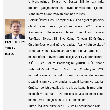
Üniversitesinde Siyaset ve Sosyal Bilimler alanında,
doktora çalışmalarını ise aynı üniversitede İşletme,
Yönetim ve Organizasyon alanında yürüttü.
Selçuk Üniversitesi, Karapınar MYO’da öğretim görevlisi
olarak uzun süre çalıştıktan sonra 2013 yılında
Kastamonu Üniversitesi İktisadi ve İdari Bilimler
Fakültesi, Siyaset Bilimi ve Kamu Yönetimi Bölümünde
Prof. Dr. Erol
öğretim üyesi olarak göreve başladı. Aynı yıl University of
TURAN
Texas at Dallas, Naven Jindal School of Management’te
Rektör
misafir öğretim üyesi olarak çalıştı. 2014 yılından itibaren
K.Ü. SBKY Bölüm Başkanlığını yürüttü. K.Ü. Abana
Sabahat-Mesut Yılmaz MYO ve Çatalzeytin MYO
müdürlüklerinde bulundu. Kamu yönetiminde reform,
siyasal tutum ve davranışlar, siyasal kurum ve yapılar,
örgütsel ve bürokratik etkinsizlikler, kamu hizmetlerinin
etkinliği vb. konuları üzerine çok sayıda bilimsel kitap,
makale ve proje çalışmaları bulunmaktadır.
Turan, İngilizce bilmektedir. Evli ve iki çocuk babasıdır.