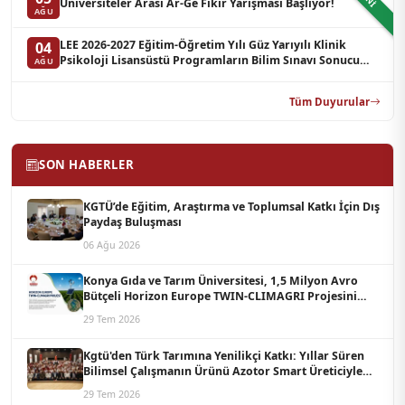
Üniversiteler Arası Ar-Ge Fikir Yarışması Başlıyor!
AĞU
LEE 2026-2027 Eğitim-Öğretim Yılı Güz Yarıyılı Klinik
04
Psikoloji Lisansüstü Programların Bilim Sınavı Sonucu
AĞU
Hakkında Duyuru (Yedek Liste-2)
Tüm Duyurular
SON HABERLER
KGTÜ’de Eğitim, Araştırma ve Toplumsal Katkı İçin Dış
Paydaş Buluşması
06 Ağu 2026
Konya Gıda ve Tarım Üniversitesi, 1,5 Milyon Avro
Bütçeli Horizon Europe TWIN-CLIMAGRI Projesini
Koordine Edecek
29 Tem 2026
Kgtü'den Türk Tarımına Yenilikçi Katkı: Yıllar Süren
Bilimsel Çalışmanın Ürünü Azotor Smart Üreticiyle
Buluştu
29 Tem 2026