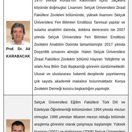
1970 yılında Konya’nın Kadınhanı ilçesi Saçıkara
köyünde doğmuştur. Lisansını Selçuk Üniversitesi Ziraat
Fakültesi Zootekni bölümünde, yüksek lisansını Selçuk
Üniversitesi Fen Bilimleri Enstitüsü Tarımsal yapılar ve
sulama anabilim dalında, doktora derecesini ise 2007
yılında Selçuk Üniversitesi Fen Bilimleri Enstitüsü
Zootekni Anabilim Dalında tamamlamıştır. 2017 yılında
Prof. Dr. Ali
Doçentlik unvanını almıştır. Halen Selçuk Üniversitesi
KARABACAK
Ziraat Fakültesi Zootekni bölümü Hayvan Yetiştirme ve
ıslahı Ana Bilim Dalı Başkanlığı görevini sürdürmektedir.
Ulusal ve uluslararası hakemli dergilerde yayınlanmış
çok sayıda akademik makalesi bulunmaktadır. Konya
Zootekni Derneği kurucu başkanlığını yapmıştır.
Selçuk Üniversitesi Eğitim Fakültesi Türk Dili ve
Edebiyatı Öğretmenliği bölümünden 1994 yılında mezun
olmuştur. 1996 yılından itibaren mezun olduğu bölümde
araştırma görevlisi olarak çalışmaya başlamıştır. Yüksek
lisansını (2001) ve doktorasını (2008) Selçuk Üniversitesi