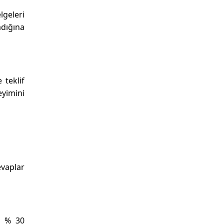
elgeleri
adığına
 teklif
eyimini
vaplar
n % 30