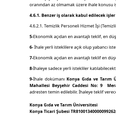
oranından az olmamak üzere ihale konusu iş v
4.6.1. Benzer iş olarak kabul edilecek işler
4.6.2.1. Temizlik Personeli Hizmet İşi (Temiz
5-
Ekonomik açıdan en avantajlı teklif, en düş
6-
İhale yerli isteklilere açık olup yabancı iste
7-
Ekonomik açıdan en avantajlı teklif en düşü
8-
İhaleye sadece yerli istekliler katılabilecekti
9-
İhale dokümanı
Konya Gıda ve Tarım Ün
Mahallesi Beyşehir Caddesi No: 9 Me
adresten temin edilebilir. İhaleye teklif ver
Konya Gıda ve Tarım Üniversitesi
Konya Ticari Şubesi TR81001340000099262