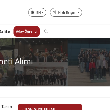
EN
Hızlı Erişim
Kalite
Aday Öğrenci
meti Alımı
e Tarım
SON DUYURULAR