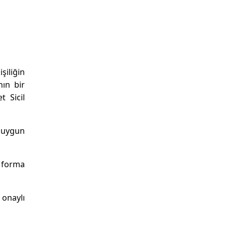
şiliğin
nın bir
t Sicil
a uygun
t forma
 onaylı