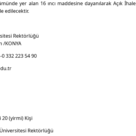
ölümünde yer alan 16 ıncı maddesine dayanılarak Açık İhal
e edilecektir.
rsitesi Rektörlüğü
m /KONYA
8-0 332 223 54 90
edu.tr
 20 (yirmi) Kişi
 Üniversitesi Rektörlüğü