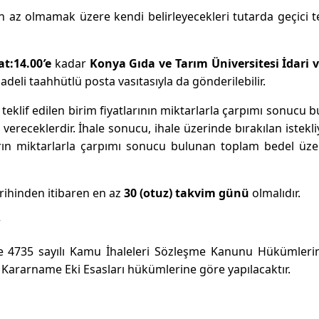
nden az olmamak üzere kendi belirleyecekleri tutarda geçici 
t:14.00
’
e
kadar
Konya Gıda ve Tarım Üniversitesi İdari 
 iadeli taahhütlü posta vasıtasıyla da gönderilebilir.
çin teklif edilen birim fiyatlarının miktarlarla çarpımı sonucu 
ereceklerdir. İhale sonucu, ihale üzerinde bırakılan istekli
tların miktarlarla çarpımı sonucu bulunan toplam bedel üz
tarihinden itibaren en az
30 (otuz) takvim günü
olmalıdır.
r
e 4735 sayılı Kamu İhaleleri Sözleşme Kanunu Hükümlerin
 Kararname Eki Esasları hükümlerine göre yapılacaktır.