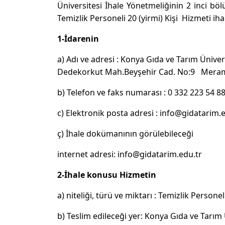
Üniversitesi İhale Yönetmeliğinin 2 inci b
Temizlik Personeli 20 (yirmi) Kişi Hizmeti ihal
1-İdarenin
a) Adı ve adresi : Konya Gıda ve Tarım Ünive
Dedekorkut Mah.Beyşehir Cad. No:9 Mera
b) Telefon ve faks numarası : 0 332 223 54 8
c) Elektronik posta adresi : info@gidatarim.
ç) İhale dokümanının görülebileceği
internet adresi: info@gidatarim.edu.tr
2-İhale konusu Hizmetin
a) niteliği, türü ve miktarı : Temizlik Personeli
b) Teslim edileceği yer: Konya Gıda ve Tarım