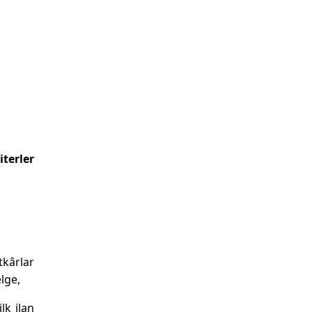
iterler
tkârlar
lge,
lk ilan