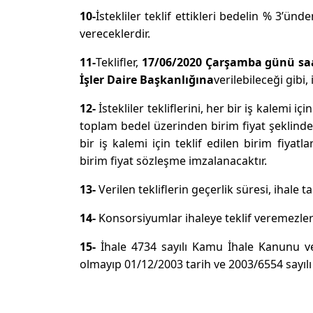
10-
İstekliler teklif ettikleri bedelin % 3’ü
vereceklerdir.
11-
Teklifler,
17/06/2020 Çarşamba günü saa
İşler Daire Başkanlığına
verilebileceği gibi,
12-
İstekliler tekliflerini, her bir iş kalemi i
toplam bedel üzerinden birim fiyat şeklinde v
bir iş kalemi için teklif edilen birim fiya
birim fiyat sözleşme imzalanacaktır.
13-
Verilen tekliflerin geçerlik süresi, ihale 
14-
Konsorsiyumlar ihaleye teklif veremezle
15-
İhale 4734 sayılı Kamu İhale Kanunu v
olmayıp 01/12/2003 tarih ve 2003/6554 sayılı