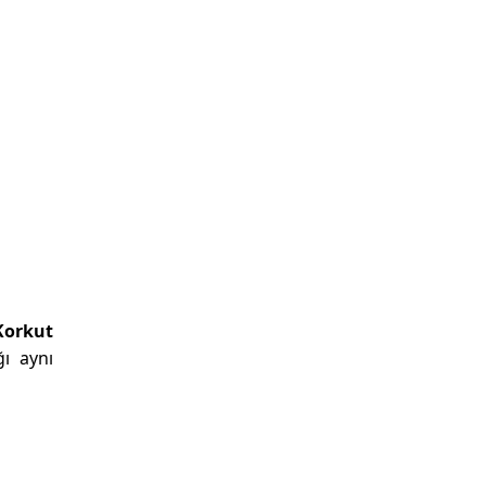
Korkut
ğı aynı