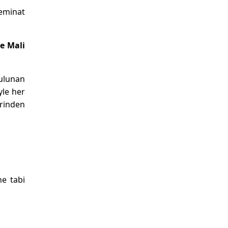
teminat
ve Mali
bulunan
yle her
erinden
e tabi