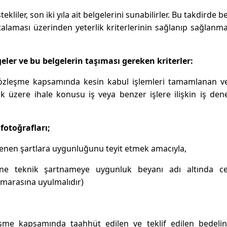
kliler, son iki yıla ait belgelerini sunabilirler. Bu takdirde b
rtalaması üzerinden yeterlik kriterlerinin sağlanıp sağlanm
lgeler ve bu belgelerin taşıması gereken kriterler:
 sözleşme kapsamında kesin kabul işlemleri tamamlanan ve
üzere ihale konusu iş veya benzer işlere ilişkin iş den
 fotoğrafları;
lenen şartlara uygunluğunu teyit etmek amacıyla,
ne teknik şartnameye uygunluk beyanı adı altında ce
umarasına uyulmalıdır)
eşme kapsamında taahhüt edilen ve teklif edilen bedeli