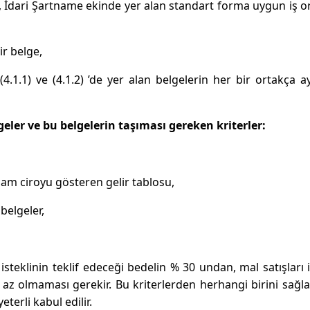
e, İdari Şartname ekinde yer alan standart forma uygun iş or
r belge,
(4.1.1) ve (4.1.2) ’de yer alan belgelerin her bir ortakça ay
geler ve bu belgelerin taşıması gereken kriterler:
oplam ciroyu gösteren gelir tablosu,
 belgeler,
isteklinin teklif edeceği bedelin % 30 undan, mal satışları ile
n az olmaması gerekir. Bu kriterlerden herhangi birini sağl
eterli kabul edilir.