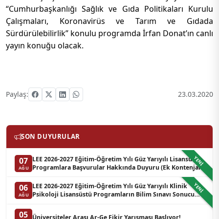
“Cumhurbaşkanlığı Sağlık ve Gıda Politikaları Kurulu
Çalışmaları, Koronavirüs ve Tarım ve Gıdada
Sürdürülebilirlik” konulu programda İrfan Donat’ın canlı
yayın konuğu olacak.
Paylaş:
23.03.2020
SON DUYURULAR
YENI
LEE 2026-2027 Eğitim-Öğretim Yılı Güz Yarıyılı Lisansüstü
07
Programlara Başvurular Hakkında Duyuru (Ek Kontenjan)
AĞU
YENI
LEE 2026-2027 Eğitim-Öğretim Yılı Güz Yarıyılı Klinik
06
Psikoloji Lisansüstü Programların Bilim Sınavı Sonucu
AĞU
Hakkında Duyuru (Yedek Liste-3)
05
Üniversiteler Arası Ar-Ge Fikir Yarışması Başlıyor!