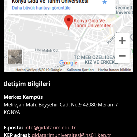
İletişim Bilgileri
Merkez Kampüs
Melikşah Mah. Beyşehir Cad. No:9 42080 Meram /
KONYA
E-posta:
info@gidatarim.edu.tr
KEP adresi:
gidatarimuniversitesi@hs01.kep.tr