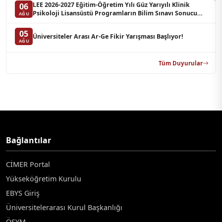
LEE 2026-2027 Eğitim-Öğretim Yılı Güz Yarıyılı Klinik
06
Psikoloji Lisansüstü Programların Bilim Sınavı Sonucu
AĞU
Hakkında Duyuru (Yedek Liste-3)
05
Üniversiteler Arası Ar-Ge Fikir Yarışması Başlıyor!
AĞU
Tüm Duyurular
Bağlantılar
CİMER Portal
Yükseköğretim Kurulu
EBYS Giriş
Üniversitelerarası Kurul Başkanlığı
ÖSYM