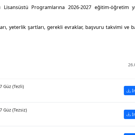
ü Lisansüstü Programlarına 2026-2027 eğitim-öğretim yı
rı, yeterlik şartları, gerekli evraklar, başvuru takvimi ve 
26.
7 Güz (Tezli)
İ
7 Güz (Tezsiz)
İ