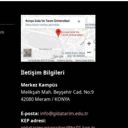
ım
İletişim Bilgileri
Merkez Kampüs
Melikşah Mah. Beyşehir Cad. No:9
42080 Meram / KONYA
E-posta:
info@gidatarim.edu.tr
KEP adresi:
gidatarimuniversitesi@hs01.kep.tr