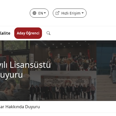
EN
Hızlı Erişim
Kalite
Aday Öğrenci
ılı Lisansüstü
Duyuru
ular Hakkında Duyuru