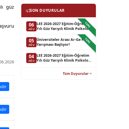
lı güz
SON DUYURULAR
YENI
LEE 2026-2027 Eğitim-Öğretim
06
başvuru
Yılı Güz Yarıyılı Klinik Psikoloji
AĞU
Lisansüstü Programların Bilim
Sınavı Sonucu Hakkında
YENI
Üniversiteler Arası Ar-Ge Fikir
05
Duyuru (Yedek Liste-3)
Yarışması Başlıyor!
AĞU
LEE 2026-2027 Eğitim-Öğretim
04
Yılı Güz Yarıyılı Klinik Psikoloji
AĞU
06.2026
Lisansüstü Programların Bilim
Sınavı Sonucu Hakkında
Tüm Duyurular
Duyuru (Yedek Liste-2)
ndir
ndir