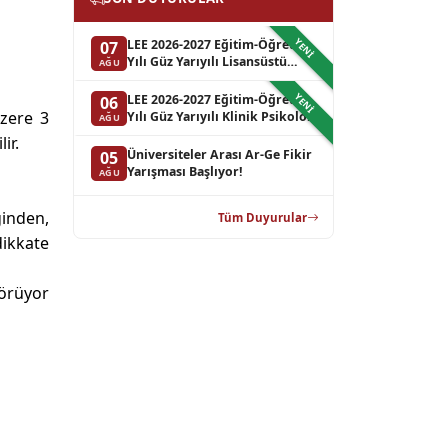
YENI
LEE 2026-2027 Eğitim-Öğretim
07
Yılı Güz Yarıyılı Lisansüstü
AĞU
Programlara Başvurular
Hakkında Duyuru (Ek
YENI
LEE 2026-2027 Eğitim-Öğretim
06
Kontenjan)
zere 3
Yılı Güz Yarıyılı Klinik Psikoloji
AĞU
Lisansüstü Programların Bilim
ir.
Sınavı Sonucu Hakkında
Üniversiteler Arası Ar-Ge Fikir
05
Duyuru (Yedek Liste-3)
Yarışması Başlıyor!
AĞU
ğinden,
Tüm Duyurular
dikkate
görüyor