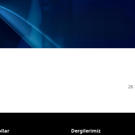
28.
llar
Dergilerimiz