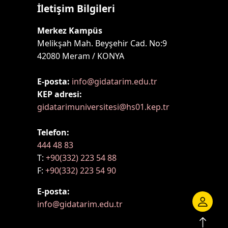
İletişim Bilgileri
Merkez Kampüs
Melikşah Mah. Beyşehir Cad. No:9
42080 Meram / KONYA
E-posta:
info@gidatarim.edu.tr
KEP adresi:
gidatarimuniversitesi@hs01.kep.tr
Telefon:
444 48 83
T:
+90(332) 223 54 88
F:
+90(332) 223 54 90
E-posta:
info@gidatarim.edu.tr