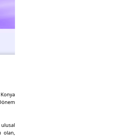
, Konya
. Dönem
 ulusal
 olan,