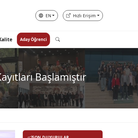
EN
Hızlı Erişim
Kalite
Aday Öğrenci
ıtları Başlamıştır
SON DUYURULAR