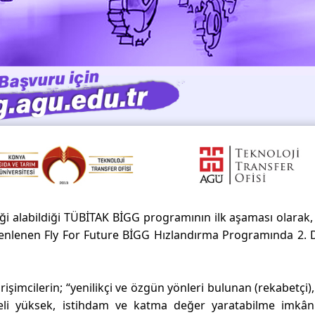
eği alabildiği TÜBİTAK BİGG programının ilk aşaması olarak
üzenlenen Fly For Future BİGG Hızlandırma Programında 2
imcilerin; “yenilikçi ve özgün yönleri bulunan (rekabetçi),
yeli yüksek, istihdam ve katma değer yaratabilme imkânı