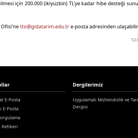
ebilmesi için 200.000 (ikiyüzbin) TL’ye kadar hibe desteği sunu
 Ofisi'ne
tto@gidatarim.edu.tr
e-posta adresinden ulaşabilir
12.
llar
Dergilerimiz
el E-Posta
Uygulamalı Mühendislik ve Tar
Dergisi
i E-Posta
Sorgulama
n Rehberi