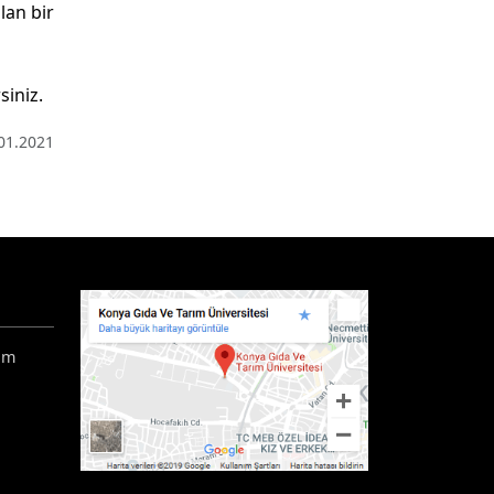
lan bir
siniz.
01.2021
ım