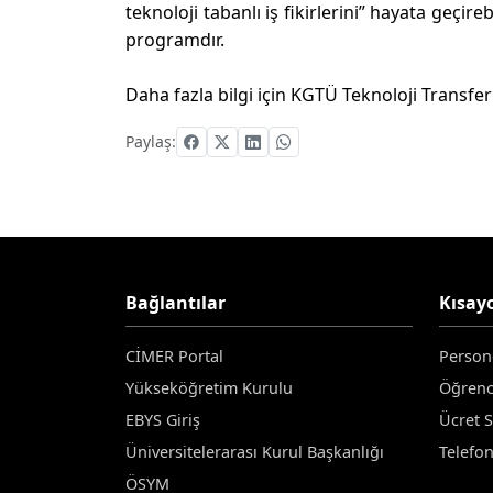
teknoloji tabanlı iş fikirlerini” hayata geçir
programdır.
Daha fazla bilgi için KGTÜ Teknoloji Transfer
Paylaş:
Bağlantılar
Kısayo
CİMER Portal
Person
Yükseköğretim Kurulu
Öğrenc
EBYS Giriş
Ücret 
Üniversitelerarası Kurul Başkanlığı
Telefo
ÖSYM