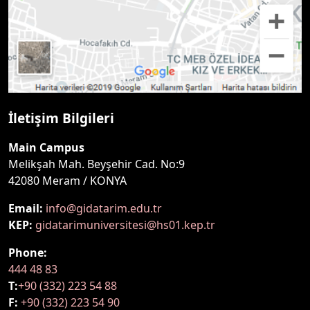
İletişim Bilgileri
Main Campus
Melikşah Mah. Beyşehir Cad. No:9
42080 Meram / KONYA
Email:
info@gidatarim.edu.tr
KEP:
gidatarimuniversitesi@hs01.kep.tr
Phone:
444 48 83
T:
+90 (332) 223 54 88
F:
+90 (332) 223 54 90