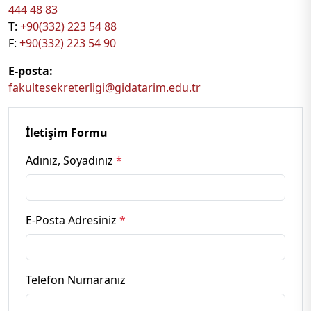
444 48 83
T:
+90(332) 223 54 88
F:
+90(332) 223 54 90
E-posta:
fakultesekreterligi@gidatarim.edu.tr
İletişim Formu
Adınız, Soyadınız
*
E-Posta Adresiniz
*
Telefon Numaranız