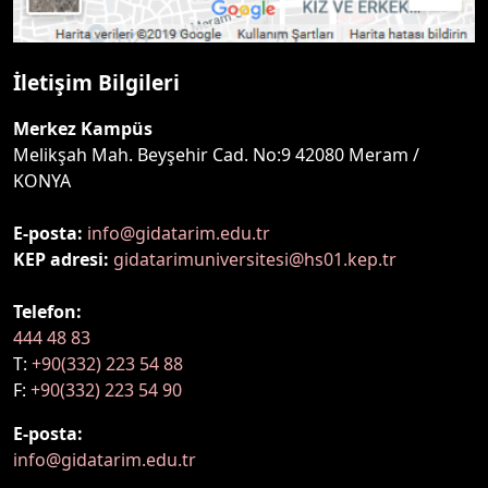
İletişim Bilgileri
Merkez Kampüs
Melikşah Mah. Beyşehir Cad. No:9 42080 Meram /
KONYA
E-posta:
info@gidatarim.edu.tr
KEP adresi:
gidatarimuniversitesi@hs01.kep.tr
Telefon:
444 48 83
T:
+90(332) 223 54 88
F:
+90(332) 223 54 90
E-posta:
info@gidatarim.edu.tr