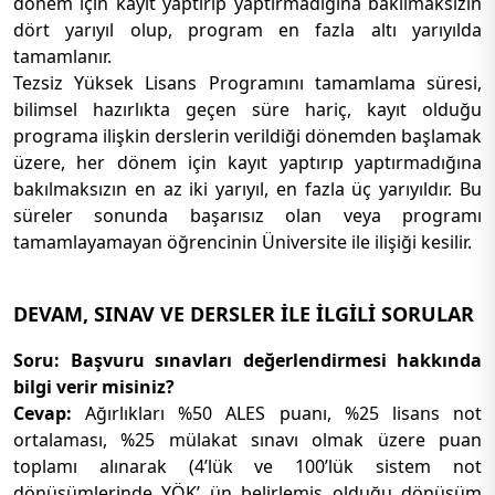
dönem için kayıt yaptırıp yaptırmadığına bakılmaksızın
dört yarıyıl olup, program en fazla altı yarıyılda
tamamlanır.
Tezsiz Yüksek Lisans Programını tamamlama süresi,
bilimsel hazırlıkta geçen süre hariç, kayıt olduğu
programa ilişkin derslerin verildiği dönemden başlamak
üzere, her dönem için kayıt yaptırıp yaptırmadığına
bakılmaksızın en az iki yarıyıl, en fazla üç yarıyıldır. Bu
süreler sonunda başarısız olan veya programı
tamamlayamayan öğrencinin Üniversite ile ilişiği kesilir.
DEVAM, SINAV VE DERSLER İLE İLGİLİ SORULAR
Soru: Başvuru sınavları değerlendirmesi hakkında
bilgi verir misiniz?
Cevap:
Ağırlıkları %50 ALES puanı, %25 lisans not
ortalaması, %25 mülakat sınavı olmak üzere puan
toplamı alınarak (4’lük ve 100’lük sistem not
dönüşümlerinde YÖK’ ün belirlemiş olduğu dönüşüm