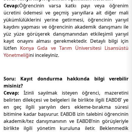
Cevap:
Öğrencinin varsa katkı payı veya öğrenim
ücretini ödemesi ve geçmiş yarıyıllara ait diğer mali
yükümlülüklerini yerine getirmesi, öğrencinin yarıyıl
kaydını yapması ve öğrencinin akademik danışmanı ile
yüz yüze görüşerek danışmanından etkileşimli yarıyıl
kayıt onayını alması gerekmektedir. Detaylı bilgi için
lütfen
Konya Gıda ve Tarım Üniversitesi Lisansüstü
Yönetmeliği
ni inceleyiniz.
Soru: Kayıt dondurma hakkında bilgi verebilir
misiniz?
Cevap:
İzinli sayılmak isteyen öğrenci, mazeretini
belirten dilekçesi ve belgeleri ile birlikte ilgili EABDB’ ye
en geç ilgili yarıyılın ders ekleme-bırakma süresi
bitimine kadar başvurur. EABDB izin talebini öğrencinin
akademik/tez danışmanının ve EABDB’nin görüşleriyle
birlikte ilgili yönetim kuruluna iletir. Beklenmedik