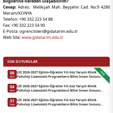
bilgilerine nereden ulaşabilirim?
Cevap:
Adres: Melikşah Mah. Beyşehir Cad. No:9 4280
Meram/KONYA
Telefon: +90 332 223 54 88
Fax: +90 332 223 54 90
E-Posta: ogrenciisleri@gidatarim.edu.tr
Web Site:
www.gidatarim.edu.tr
SON DUYURULAR
YENI
LEE 2026-2027 Eğitim-Öğretim Yılı Güz Yarıyılı Klinik
06
Psikoloji Lisansüstü Programların Bilim Sınavı Sonucu
AĞU
Hakkında Duyuru (Yedek Liste-3)
LEE 2026-2027 Eğitim-Öğretim Yılı Güz Yarıyılı Klinik
04
Psikoloji Lisansüstü Programların Bilim Sınavı Sonucu
AĞU
Hakkında Duyuru (Yedek Liste-2)
LEE 2026-2027 Eğitim-Öğretim Yılı Güz Yarıyılı Klinik
31
Psikoloji Lisansüstü Programların Bilim Sınavı Sonucu
TEM
Hakkında Duyuru (Yedek Liste-1)