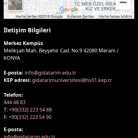
İletişim Bilgileri
Merkez Kampüs
Melikşah Mah. Beyşehir Cad. No:9 42080 Meram /
KONYA
E-posta:
info@gidatarim.edu.tr
KEP adresi:
gidatarimuniversitesi@hs01.kep.tr
Telefon:
444 48 83
T:
+90(332) 223 54 88
F:
+90(332) 223 54 90
E-posta:
info@gidatarim.edu.tr